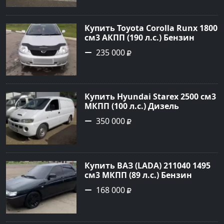
объявление №2972 на сайте
Авторынок23
Купить Toyota Corolla Runx 1800
см3 АКПП (190 л.с.) Бензин
инжектор в Тихорецк: цвет
235 000
Серый Хетчбэк 2002 года по
цене 235000 рублей,
объявление №20303 на сайте
Авторынок23
Купить Hyundai Starex 2500 см3
МКПП (100 л.с.) Дизель
турбонаддув в Краснодар:
350 000
цвет белый Фургон 2014 года
по цене 350000 рублей,
объявление №4078 на сайте
Авторынок23
Купить ВАЗ (LADA) 211040 1495
см3 МКПП (89 л.с.) Бензин
инжектор в Краснодвр: цвет
168 000
Черный Седан 2007 года по
цене 168000 рублей,
объявление №24857 на сайте
Авторынок23