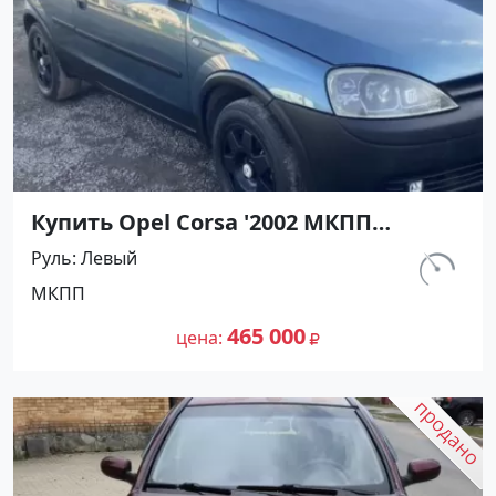
Купить Opel Corsa '2002 МКПП
(1200/75 л.с.) Бензин инжектор
Руль
Левый
Мирный цвет Синий Хетчбэк по цене
км.
МКПП
465000 рублей, объявление №27494
112 780
на сайте Авторынок23
465 000
цена