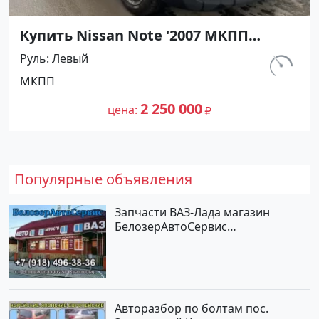
Купить Nissan Note '2007 МКПП
(1400/88 л.с.) Бензин инжектор
Руль
Левый
Рисовый цвет Синий Хетчбэк по
км.
МКПП
цене 2250000 рублей, объявление
212 300
№27444 на сайте Авторынок23
2 250 000
цена
Популярные объявления
Запчасти ВАЗ-Лада магазин
БелозерАвтоСервис
Новотитаровская
Авторазбор по болтам пос.