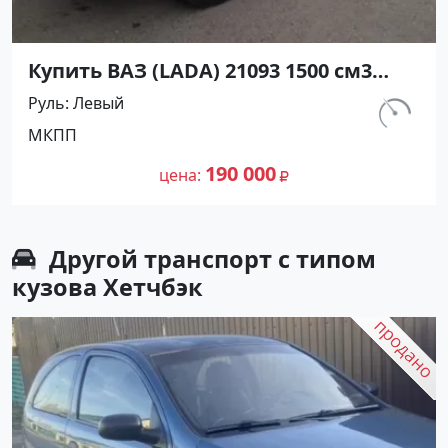
Купить ВАЗ (LADA) 21093 1500 см3
МКПП (70 л.с.) Бензин инжектор в
Руль
Левый
Ахтанизовская: цвет Белый Хетчбэк
км.
МКПП
1994 года по цене 190000 рублей,
120 000
объявление №26916 на сайте
190 000
цена
Авторынок23
Другой транспорт с типом
кузова Хетчбэк