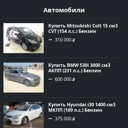
Автомобили
Купить Mitsubishi Colt 15 см3
CVT (154 л.с.) Бензин
турбонаддув в Краснодар:
310 000
цвет Чёрный металик Хетчбэк
2003 года по цене 310000
рублей, объявление №18731 на
сайте Авторынок23
Купить BMW 530i 3000 см3
АКПП (231 л.с.) Бензин
инжектор в Новороссийск:
600 000
цвет серый Седан 2004 года по
цене 600000 рублей,
объявление №1650 на сайте
Авторынок23
Купить Hyundai i30 1400 см3
МКПП (109 л.с.) Бензин
инжектор в Кропоткин: цвет
375 000
белый Хетчбэк 2011 года по
цене 375000 рублей,