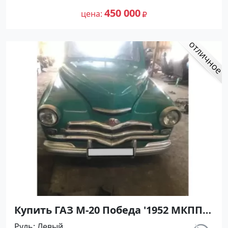
№27488 на сайте Авторынок23
450 000
цена
Купить ГАЗ М-20 Победа '1952 МКПП
(2100/52 л.с.) Бензин карбюратор
Руль
Левый