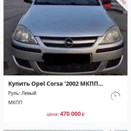
Купить Opel Corsa '2002 МКПП
(1200/75 л.с.) Бензин инжектор
Руль
Левый
Темрюк цвет Серебристый Хетчбэк
км.
МКПП
по цене 470000 рублей, объявление
129 763
№27491 на сайте Авторынок23
470 000
цена