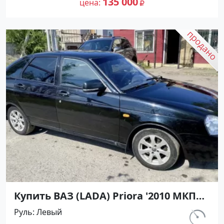
135 000
цена
Купить ВАЗ (LADA) Priora '2010 МКПП
(1598/98 л.с.) Бензин инжектор
Руль
Левый
Каневская цвет черный Хетчбэк по
км.