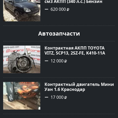
см3 АКПП (340 л.с.) Бензин
турбонаддув в Новороссийск:
620 000
цвет черный Внедорожник
2004 года по цене 620000
рублей, объявление №1771 на
сайте Авторынок23
Автозапчасти
Контрактная АКПП TOYOTA
VITZ, SCP13, 2SZ-FE, K410-11A
Ростов
12 000
Контрактный двигатель Мини
Уан 1.6 Краснодар
17 000