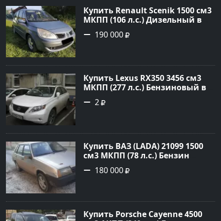
Купить Renault Scenik 1500 см3
МКПП (106 л.с.) Дизельный в
Белореченск: цвет Голубой
190 000
Универсал 2007 года по цене
190000 рублей, объявление
№20133 на сайте Авторынок23
Купить Lexus RX350 3456 см3
МКПП (277 л.с.) Бензиновый в
Краснодар: цвет
2
Перламутрово-белый
Универсал 2011 года по цене
1.67877 рублей, объявление
№3746 на сайте Авторынок23
Купить ВАЗ (LADA) 21099 1500
см3 МКПП (78 л.с.) Бензин
инжектор в Гостагаевская :
180 000
цвет Серебряный Седан 2001
года по цене 180000 рублей,
объявление №23890 на сайте
Авторынок23
Купить Porsche Cayenne 4500