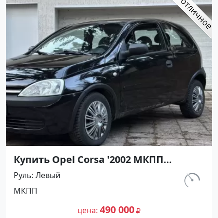
Купить Opel Corsa '2002 МКПП
(1200/75 л.с.) Бензин инжектор
Руль
Левый
Армавир цвет Черный Хетчбэк по
км.
МКПП
цене 490000 рублей, объявление
143 000
№27490 на сайте Авторынок23
490 000
цена