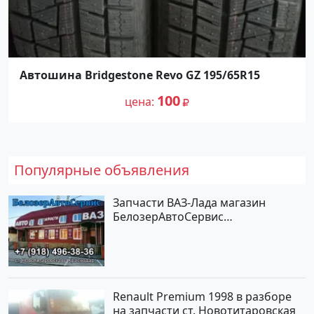
Автошина Bridgestone Revo GZ 195/65R15
100
цена
Популярные объявления
Запчасти ВАЗ-Лада магазин
БелозерАвтоСервис
Новотитаровская
Renault Premium 1998 в разборе
на запчасти ст. Новотитаровская