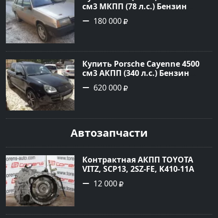
см3 МКПП (78 л.с.) Бензин
инжектор в Гостагаевская :
180 000
цвет Серебряный Седан 2001
года по цене 180000 рублей,
объявление №23890 на сайте
Авторынок23
Купить Porsche Cayenne 4500
см3 АКПП (340 л.с.) Бензин
турбонаддув в Новороссийск:
620 000
цвет черный Внедорожник
2004 года по цене 620000
рублей, объявление №1771 на
сайте Авторынок23
Автозапчасти
Контрактная АКПП TOYOTA
VITZ, SCP13, 2SZ-FE, K410-11A
Ростов
12 000