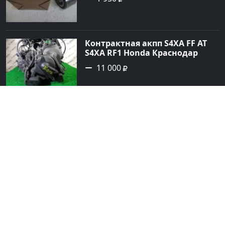
Контрактная акпп S4XA FF AT
S4XA RF1 Honda Краснодар
11 000
Контрактный двигатель с акпп
Subaru EJ16 Краснодар
36 000
Шины диски
Комплект разношироких
колес R-18 хром Краснодар