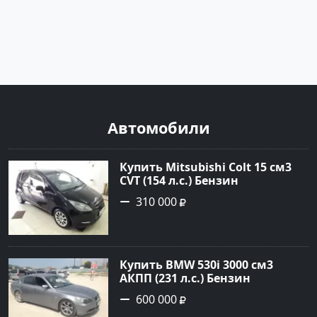
Автомобили
Купить Mitsubishi Colt 15 см3
CVT (154 л.с.) Бензин
турбонаддув в Краснодар:
310 000
цвет Чёрный металик Хетчбэк
2003 года по цене 310000
рублей, объявление №18731 на
сайте Авторынок23
Купить BMW 530i 3000 см3
АКПП (231 л.с.) Бензин
инжектор в Новороссийск:
600 000
цвет серый Седан 2004 года по