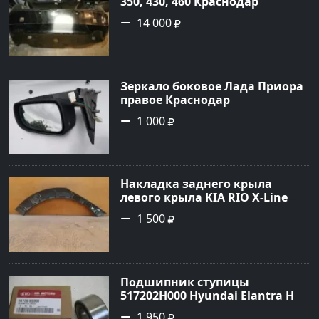
350, 430, 460 Краснодар
14 000
Зеркало боковое Лада Приора
правое Краснодар
1 000
Накладка заднего крыла
левого крыла KIA RIO X-Line
(расширитель задний левый)
1 500
Краснодар
Подшипник ступицы
517202H000 Hyundai Elantra HD
передней Краснодар
1 950