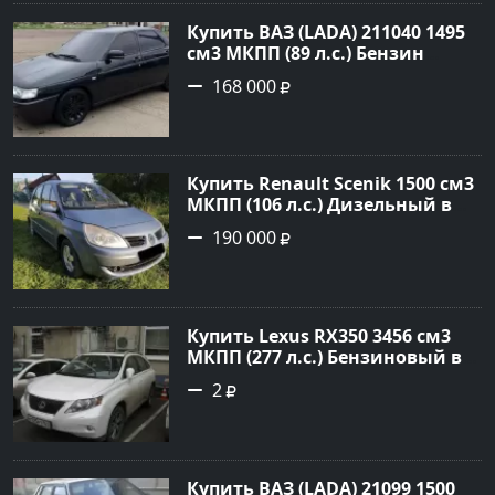
Авторынок23
Купить ВАЗ (LADA) 211040 1495
см3 МКПП (89 л.с.) Бензин
инжектор в Краснодвр: цвет
168 000
Черный Седан 2007 года по
цене 168000 рублей,
объявление №24857 на сайте
Авторынок23
Купить Renault Scenik 1500 см3
МКПП (106 л.с.) Дизельный в
Белореченск: цвет Голубой
190 000
Универсал 2007 года по цене
190000 рублей, объявление
№20133 на сайте Авторынок23
Купить Lexus RX350 3456 см3
МКПП (277 л.с.) Бензиновый в
Краснодар: цвет
2
Перламутрово-белый
Универсал 2011 года по цене
1.67877 рублей, объявление
№3746 на сайте Авторынок23
Купить ВАЗ (LADA) 21099 1500