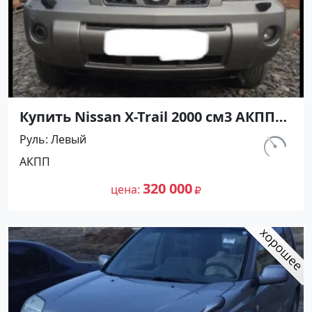
Купить Nissan X-Trail 2000 см3 АКПП
(140 л.с.) Бензин инжектор в Анапа :
Руль
Левый
цвет Серый Внедорожник 2005 года
км.
АКПП
по цене 320000 рублей, объявление
200 000
№24760 на сайте Авторынок23
320 000
цена