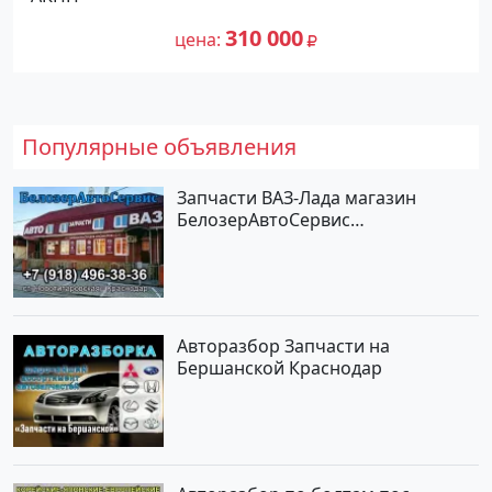
Внедорожник 2005 года по цене
190 000
310000 рублей, объявление №24561
310 000
цена
на сайте Авторынок23
Популярные объявления
Запчасти ВАЗ-Лада магазин
БелозерАвтоСервис
Новотитаровская
Авторазбор Запчасти на
Бершанской Краснодар