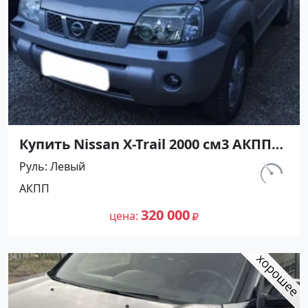
Купить Nissan X-Trail 2000 см3 АКПП
(140 л.с.) Бензин инжектор в Гайдук :
Руль
Левый
цвет Серый Внедорожник 2005 года
км.
АКПП
по цене 320000 рублей, объявление
170 000
№24754 на сайте Авторынок23
320 000
цена