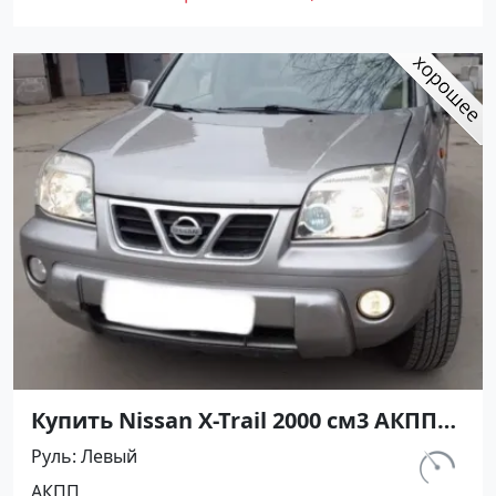
на сайте Авторынок23
Купить Nissan X-Trail 2000 см3 АКПП
(140 л.с.) Бензин инжектор в
Руль
Левый
Новороссийск : цвет Серый
км.
АКПП