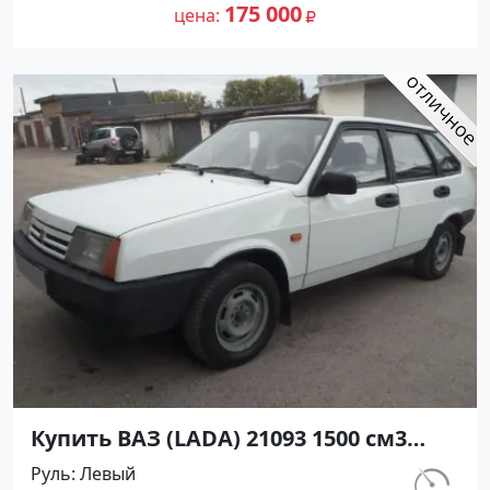
объявление №26920 на сайте
175 000
цена
Авторынок23
Купить ВАЗ (LADA) 21093 1500 см3
МКПП (70 л.с.) Бензин инжектор в
Руль
Левый