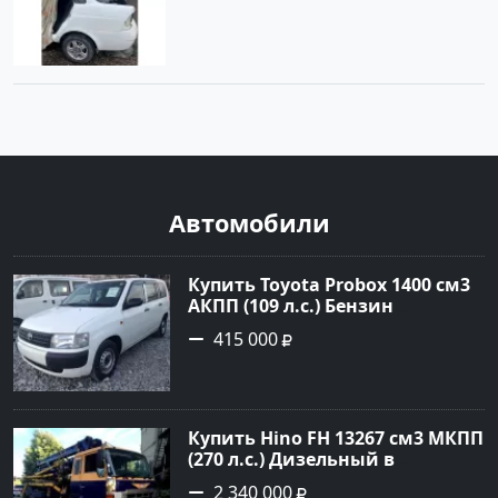
Автомобили
Купить Toyota Probox 1400 см3
АКПП (109 л.с.) Бензин
инжектор в Новороссийск:
415 000
цвет белый Универсал 2010
года по цене 415000 рублей,
объявление №3002 на сайте
Авторынок23
Купить Hino FH 13267 см3 МКПП
(270 л.с.) Дизельный в
г.Краснодар: цвет Синий
2 340 000