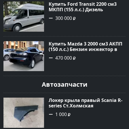
Купить Ford Transit 2200 см3
МКПП (155 л.с.) Дизель
турбонаддув в Тбилисская :
300 000
цвет Серебряный Фургон 2014
года по цене 300000 рублей,
объявление №22259 на сайте
Авторынок23
Купить Mazda 3 2000 см3 АКПП
(150 л.с.) Бензин инжектор в
Геленджик : цвет Чёрный
470 000
Седан 2008 года по цене 470000
рублей, объявление №19216 на
сайте Авторынок23
Автозапчасти
Локер крыла правый Scania R-
series Ст.Холмская
1 000