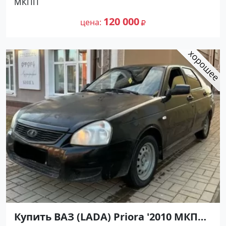
МКПП
цене 120000 рублей, объявление
390 000
№27366 на сайте Авторынок23
120 000
цена
Купить ВАЗ (LADA) Priora '2010 МКПП