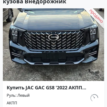
кузова Внедорожник
Купить JAC GAC GS8 '2022 АКПП
(1998/231 л.с.) Бензин инжектор Ейск
Руль
Левый
цвет Черный Внедорожник по цене
км.
АКПП
3900000 рублей, объявление №27189
200