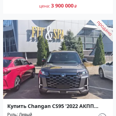
на сайте Авторынок23
3 900 000
цена
Купить Changan CS95 '2022 АКПП
(2000/233 л.с.) Бензин инжектор
Руль
Левый