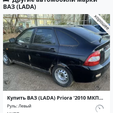
ВАЗ (LADA)
Купить ВАЗ (LADA) Priora '2010 МКПП
(1600/98 л.с.) Бензин инжектор
Руль
Левый
Смоленская цвет Черный Хетчбэк по
км.