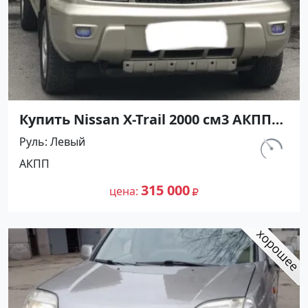
Купить Nissan X-Trail 2000 см3 АКПП
(140 л.с.) Бензин инжектор в
Руль
Левый
Армавир : цвет Бежевый
км.
АКПП
Внедорожник 2005 года по цене
180 000
315000 рублей, объявление №24600
315 000
цена
на сайте Авторынок23