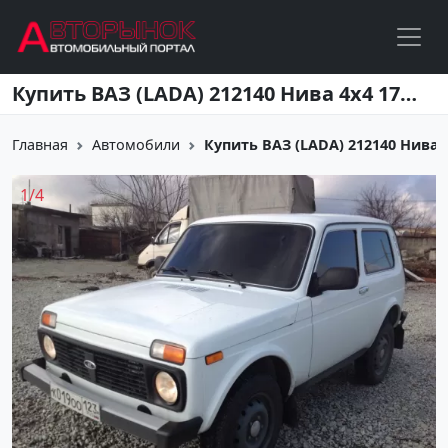
Перейти к основному содержанию
Купить ВАЗ (LADA) 212140 Нива 4х4 1700 см3 МКПП (81 л.с.) Бензин инжектор в Новороссийск: цвет белый Внедорожник 2012 года по цене 335000 рублей, объявление №3129 на сайте Авторынок23
Главная
Автомобили
Купить ВАЗ (LADA) 212140 Нива 4
1
/
4