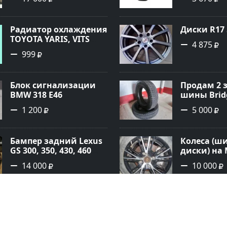
Радиатор охлаждения
Диски R17 
TOYOTA YARIS, VITS
4 875
SCP10, 1SZF, 5264720
999
Краснодар
Блок сигнализации
Продам 2 
BMW 318 E46
шины Brid
Краснодар
1 200
5 000
Бампер задний Lexus
Колеса (ш
GS 300, 350, 430, 460
диски) на
Краснодар
114/3*4-х
14 000
10 000
Зеркало боковое Лада
Nexen Wing
Приора правое
Plus 205/55
Краснодар
1 000
5 500