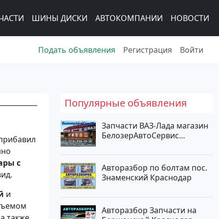
ЧАСТИ
ШИНЫ ДИСКИ
АВТОКОМПАНИИ
НОВОСТИ
Подать объявления
Регистрация
Войти
Популярные объявления
Запчасти ВАЗ-Лада магазин
БелозерАвтоСервис
прибавил
Новотитаровская
нно
ары с
Авторазбор по болтам пос.
ид.
Знаменский Краснодар
ой
и
ъемом
Авторазбор Запчасти на
, а также