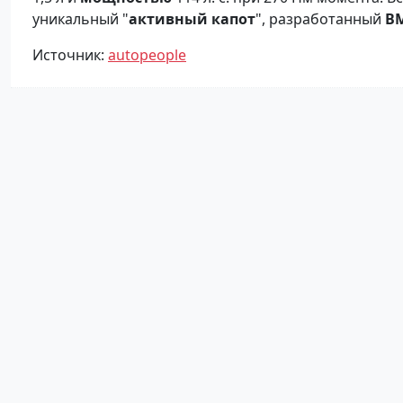
уникальный "
активный капот
", рaзработанный
B
Источник:
autopeople