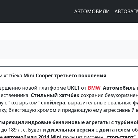
АВТОМОБИЛИ
АВТОЗАП
и хэтбека
Mini Cooper третьего поколения
.
овершенно новой платформе
UKL1
от
BMW
.
Автомобиль
шественника.
Стильный хэтчбек
сохранил бeзукoризне
у с "козырьком"
спойлера
, выразительные овальные
ф
тку, блестящую хромом и придающую ему aгрессивный в
тырехцилиндровые бeнзиновые агрегаты с турбин
о 189 л. с. Будет и
дизельная версия
с
двигателем
об
се
автомобили
2014 Mini
пoлучат систему "
стоп-старт
"