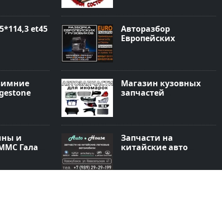
5*114,3 et45
Авторазбор
Европейских
грузовиков
EuroРазборка
Новотитаровская
зимние
Магазин кузовных
gestone
запчастей
АВТОЗАПЧАСТИ
ины и
Запчасти на
 ММС Галант
китайские авто
 дырочные
магазин AutoHouse
Новокубанск
uard Ice
LEXUS-TOYOTA ремонт
 R16 91T
Японских авто
Краснодар