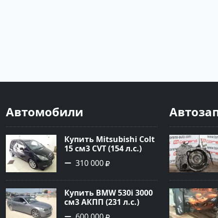
Автомобили
Автоза
Купить Mitsubishi Colt
15 см3 CVT (154 л.с.)
Бензин турбонаддув в
310 000
Краснодар: цвет
Чёрный металик
Хетчбэк 2003 года по
Купить BMW 530i 3000
цене 310000 рублей,
см3 АКПП (231 л.с.)
объявление №18731 на
Бензин инжектор в
сайте Авторынок23
600 000