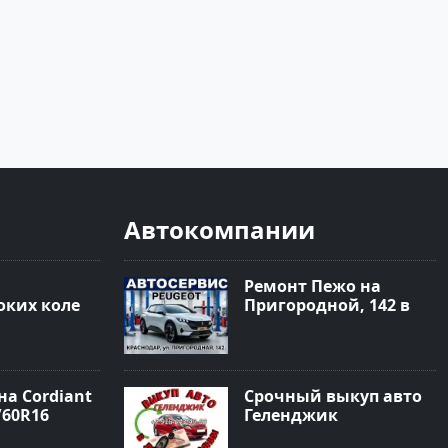
Автокомпании
Ремонт Пежо на
ких колес
Пригородной, 142 в
 Краснодар
Краснодаре
а Cordiant
Срочный выкуп авто
/60R16
Геленджик