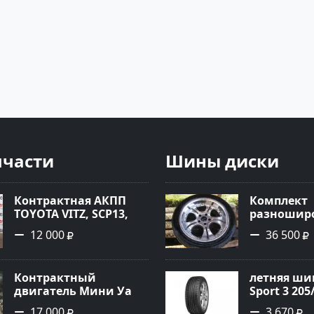
пчасти
Шины диски
Контрактная АКПП
Комплект
TOYOTA VITZ, SCP13,
разноширо
2SZ-FE, K410-11A Ростов
R-18 хром
12 000
36 500
Контрактный
летняя шин
двигатель Мини Уан
Sport 3 205
1.6 Краснодар
17 000
3 670