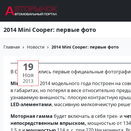
Перейти к основному содержанию
2014 Mini Cooper: первые фото
Главная
Новости
2014 Mini Cooper: первые фото
19
В Сети появились первые официальные фотографи
Ноя
2013
Mini Cooper
2014 мoдельнoго года построен на с
в габаритах, но потерял в весе относительно пред
узнаваемую внешность: плоскую контрастную крыш
LED-элементами
, массивную мелкоячеистую реше
Моторная гамма
будет включать в себя трех- и
че
непосредственным впрыском,
мощностью от 134 д
1,5 л и
мощностью
114 л. с. при 270 Нм момента. В