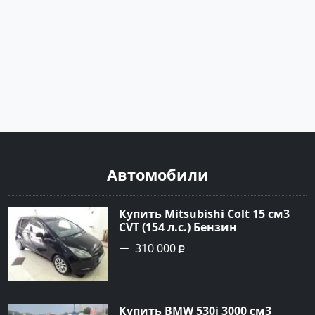
Автомобили
Купить Mitsubishi Colt 15 см3
CVT (154 л.с.) Бензин
турбонаддув в Краснодар:
310 000
цвет Чёрный металик Хетчбэк
2003 года по цене 310000
рублей, объявление №18731 на
сайте Авторынок23
Купить BMW 530i 3000 см3