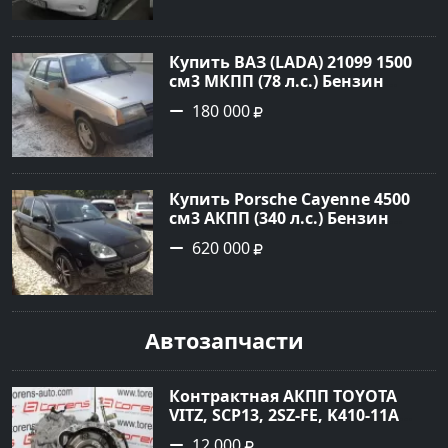
Универсал 2011 года по цене
1.67877 рублей, объявление
№3746 на сайте Авторынок23
Купить ВАЗ (LADA) 21099 1500
см3 МКПП (78 л.с.) Бензин
инжектор в Гостагаевская :
180 000
цвет Серебряный Седан 2001
года по цене 180000 рублей,
объявление №23890 на сайте
Авторынок23
Купить Porsche Cayenne 4500
см3 АКПП (340 л.с.) Бензин
турбонаддув в Новороссийск:
620 000
цвет черный Внедорожник
2004 года по цене 620000
рублей, объявление №1771 на
сайте Авторынок23
Автозапчасти
Контрактная АКПП TOYOTA
VITZ, SCP13, 2SZ-FE, K410-11A
Ростов
12 000