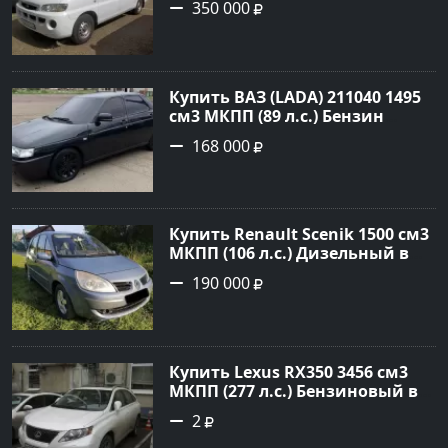
350 000
цвет белый Фургон 2014 года
по цене 350000 рублей,
объявление №4078 на сайте
Авторынок23
Купить ВАЗ (LADA) 211040 1495
см3 МКПП (89 л.с.) Бензин
инжектор в Краснодвр: цвет
168 000
Черный Седан 2007 года по
цене 168000 рублей,
объявление №24857 на сайте
Авторынок23
Купить Renault Scenik 1500 см3
МКПП (106 л.с.) Дизельный в
Белореченск: цвет Голубой
190 000
Универсал 2007 года по цене
190000 рублей, объявление
№20133 на сайте Авторынок23
Купить Lexus RX350 3456 см3
МКПП (277 л.с.) Бензиновый в
Краснодар: цвет
2
Перламутрово-белый