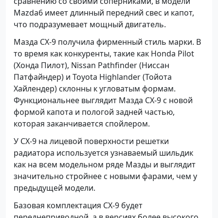
сравнению со своими соперниками, в модели
Mazda6 имеет длинный передний свес и капот,
что подразумевает мощный двигатель.
Мазда CX-9 получила фирменный стиль марки. В
то время как конкуренты, такие как Honda Pilot
(Хонда Пилот), Nissan Pathfinder (Ниссан
Патфайндер) и Toyota Highlander (Тойота
Хайлендер) склонны к угловатым формам.
Функциональнее выглядит Мазда СХ-9 с новой
формой капота и пологой задней частью,
которая заканчивается спойлером.
У СХ-9 на лицевой поверхности решетки
радиатора используется узнаваемый шильдик
как на всем модельном ряде Мазды и выглядит
значительно стройнее с новыми фарами, чем у
предыдущей модели.
Базовая комплектация CX-9 будет
переднеприводной, а в версиях более высокого