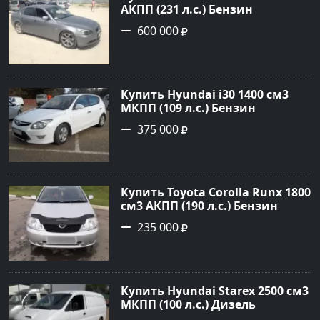
АКПП (231 л.с.) Бензин
инжектор в Новороссийск:
600 000
цвет серый Седан 2004 года по
цене 600000 рублей,
объявление №1650 на сайте
Авторынок23
Купить Hyundai i30 1400 см3
МКПП (109 л.с.) Бензин
инжектор в Кропоткин: цвет
375 000
белый Хетчбэк 2011 года по
цене 375000 рублей,
объявление №2972 на сайте
Авторынок23
Купить Toyota Corolla Runx 1800
см3 АКПП (190 л.с.) Бензин
инжектор в Тихорецк: цвет
235 000
Серый Хетчбэк 2002 года по
цене 235000 рублей,
объявление №20303 на сайте
Авторынок23
Купить Hyundai Starex 2500 см3
МКПП (100 л.с.) Дизель
турбонаддув в Краснодар: