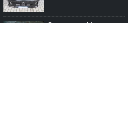
Подшипник дифференциала
луаз нижний новгород
900
Молдинг крыла задний
правый Kia Sportag Краснодар
4 500
Контрактная АКПП TOYOTA
CELSIOR, UCF30, 3UZ-FE, 35-50LS
Новоибирск
15 000