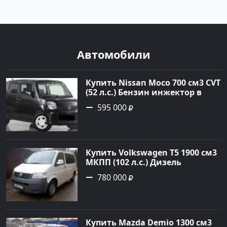
Автомобили
Купить Nissan Moco 700 см3 CVT
(52 л.с.) Бензин инжектор в
Кропоткин: цвет Коричневый
595 000
Хетчбэк 2014 года по цене
595000 рублей, объявление
№22431 на сайте Авторынок23
Купить Volkswagen Т5 1900 см3
МКПП (102 л.с.) Дизель
турбонаддув в Кропоткин:
780 000
цвет белый Микроавтобус 2007
года по цене 780000 рублей,
объявление №2368 на сайте
Авторынок23
Купить Mazda Demio 1300 см3