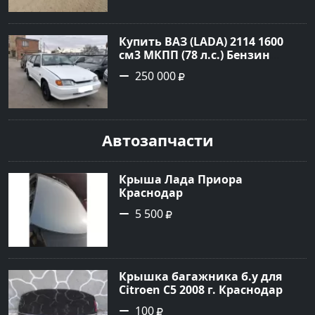
объявление №19989 на сайте
Авторынок23
Купить ВАЗ (LADA) 2114 1600
см3 МКПП (78 л.с.) Бензин
инжектор в Казачий: цвет
250 000
Белый Хетчбэк 2006 года по
цене 250000 рублей,
объявление №24943 на сайте
Авторынок23
Автозапчасти
Крыша Лада Приора
Краснодар
5 500
Крышка багажника б.у для
Citroen C5 2008 г. Краснодар
100