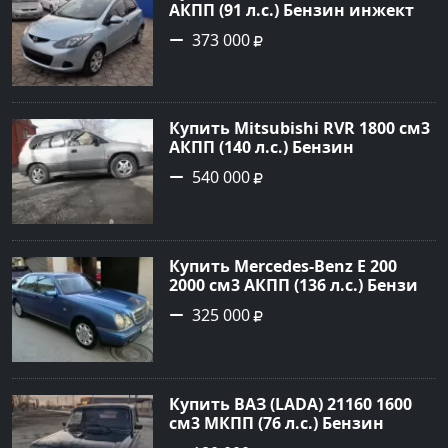
АКПП (91 л.с.) Бензин инжектор
в Краснодар: цвет голубой
373 000
Хетчбэк 2010 года по цене
373000 рублей, объявление
№668 на сайте Авторынок23
Купить Mitsubishi RVR 1800 см3
АКПП (140 л.с.) Бензин
инжектор в Тихорецк: цвет
540 000
Серый Минивэн 1998 года по
цене 540000 рублей,
объявление №19122 на сайте
Авторынок23
Купить Mercedes-Benz E 200
2000 см3 АКПП (136 л.с.) Бензин
инжектор в Новороссийск:
325 000
цвет голубой металик Седан
1997 года по цене 325000
рублей, объявление №1128 на
сайте Авторынок23
Купить ВАЗ (LADA) 21160 1600
см3 МКПП (76 л.с.) Бензин
карбюратор в Некрасовская: