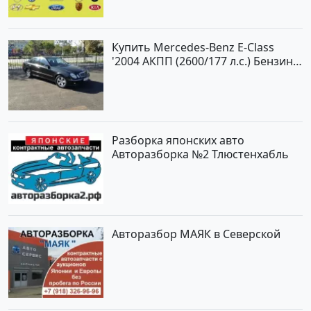
Купить Mercedes-Benz E-Class
'2004 АКПП (2600/177 л.с.) Бензин
инжектор Новороссийск цвет
черный Седан по цене 620000
рублей, объявление №2192 на
сайте Авторынок23
Разборка японских авто
Авторазборка №2 Тлюстенхабль
Авторазбор МАЯК в Северской