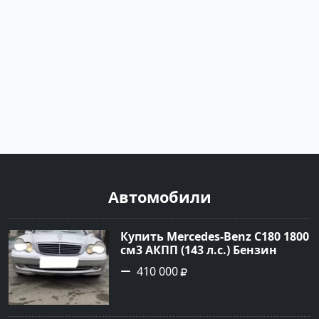
Автомобили
Купить Mercedes-Benz C180 1800
см3 АКПП (143 л.с.) Бензин
инжектор в Тимашевск : цвет
410 000
Серебряный Седан 2006 года по
цене 410000 рублей,
объявление №23786 на сайте
Авторынок23