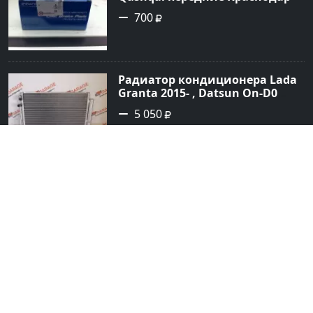
700
Радиатор кондиционера Lada
Granta 2015- , Datsun On-D0
2016- Краснодар
5 050
Вентилятор автомобильный
12V, 5 DR, AVS 9041 (пластик)
Краснодар
295
Втулка продольного рычага
Chery Краснодар
500