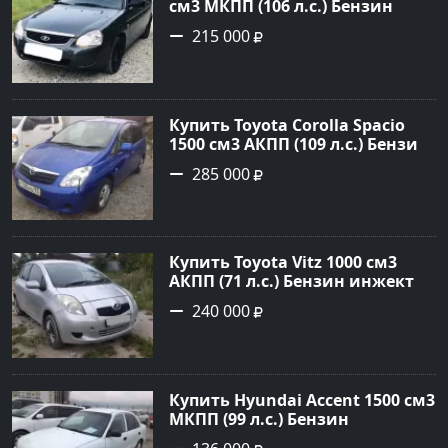
см3 МКПП (106 л.с.) Бензин
инжектор в Темрюк : цвет
215 000
Серый Седан 2014 года по цене
215000 рублей, объявление
№22575 на сайте Авторынок23
Купить Toyota Corolla Spacio
1500 см3 АКПП (109 л.с.) Бензин
инжектор в Новороссийск:
285 000
цвет синий Минивэн 2002 года
по цене 285000 рублей,
объявление №2949 на сайте
Авторынок23
Купить Toyota Vitz 1000 см3
АКПП (71 л.с.) Бензин инжектор
в Раевская: цвет Серебристый
240 000
Хетчбэк 2005 года по цене
240000 рублей, объявление
№22344 на сайте Авторынок23
Купить Hyundai Accent 1500 см3
МКПП (99 л.с.) Бензин
инжектор в Анапа: цвет белый