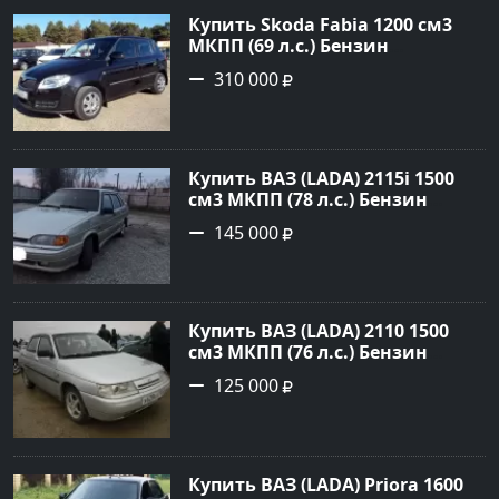
Купить Skoda Fabia 1200 см3
МКПП (69 л.с.) Бензин
инжектор в Кропоткин: цвет
310 000
черный Хетчбэк 2010 года по
цене 310000 рублей,
объявление №5274 на сайте
Авторынок23
Купить ВАЗ (LADA) 2115i 1500
см3 МКПП (78 л.с.) Бензин
инжектор в Брюховецкая: цвет
145 000
Золотой Седан 2003 года по
цене 145000 рублей,
объявление №21668 на сайте
Авторынок23
Купить ВАЗ (LADA) 2110 1500
см3 МКПП (76 л.с.) Бензин
инжектор в Новороссийск:
125 000
цвет белый Седан 2004 года по
цене 125000 рублей,
объявление №602 на сайте
Авторынок23
Купить ВАЗ (LADA) Priora 1600