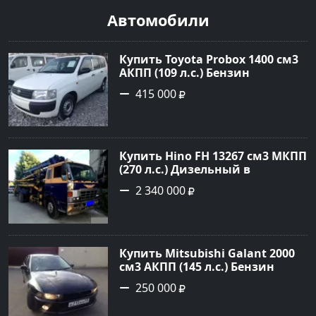
Автомобили
Купить Toyota Probox 1400 см3
АКПП (109 л.с.) Бензин
инжектор в Новороссийск:
415 000
цвет белый Универсал 2010
года по цене 415000 рублей,
объявление №3002 на сайте
Авторынок23
Купить Hino FH 13267 см3 МКПП
(270 л.с.) Дизельный в
г.Краснодар: цвет Синий
2 340 000
Грузовые шасси 1992 года по
цене 2340000 рублей,
объявление №4872 на сайте
Авторынок23
Купить Mitsubishi Galant 2000
см3 АКПП (145 л.с.) Бензин
инжектор в Краснодар: цвет
250 000
черный Седан 2000 года по
цене 250000 рублей,