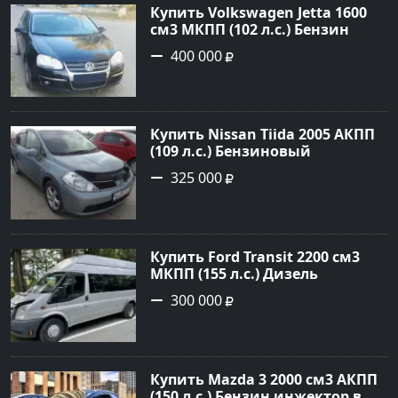
Купить Volkswagen Jetta 1600
см3 МКПП (102 л.с.) Бензин
инжектор в Краснодар: цвет
400 000
черный Седан 2010 года по
цене 400000 рублей,
объявление №14569 на сайте
Авторынок23
Купить Nissan Tiida 2005 АКПП
(109 л.с.) Бензиновый
Новороссийск цвет голубой
325 000
металик Хетчбэк 2005 года по
цене 325000 рублей,
объявление №378 на сайте
Авторынок23
Купить Ford Transit 2200 см3
МКПП (155 л.с.) Дизель
турбонаддув в Тбилисская :
300 000
цвет Серебряный Фургон 2014
года по цене 300000 рублей,
объявление №22259 на сайте
Авторынок23
Купить Mazda 3 2000 см3 АКПП
(150 л.с.) Бензин инжектор в