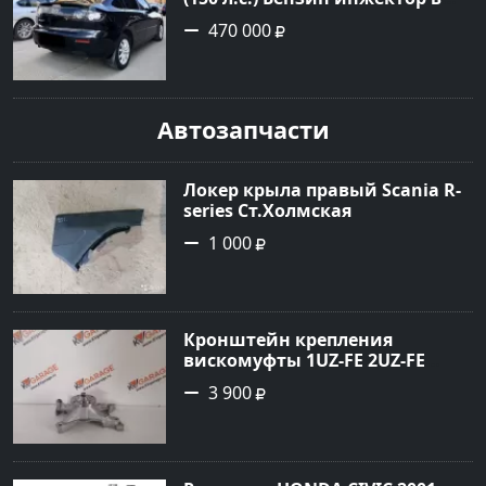
Геленджик : цвет Чёрный
470 000
Седан 2008 года по цене 470000
рублей, объявление №19216 на
сайте Авторынок23
Автозапчасти
Локер крыла правый Scania R-
series Ст.Холмская
1 000
Кронштейн крепления
вискомуфты 1UZ-FE 2UZ-FE
Краснодар
3 900