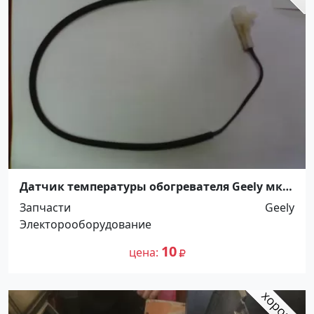
Датчик температуры обогревателя Geely мк,
кросс, отака, эмгранд Краснодар Краснодар -
Запчасти
Geely
Динская
Электорооборудование
10
цена