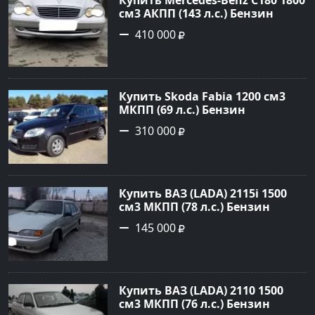
см3 АКПП (143 л.с.) Бензин
инжектор в Тимашевск : цвет
410 000
Серебряный Седан 2006 года по
цене 410000 рублей,
объявление №23786 на сайте
Авторынок23
Купить Skoda Fabia 1200 см3
МКПП (69 л.с.) Бензин
инжектор в Кропоткин: цвет
310 000
черный Хетчбэк 2010 года по
цене 310000 рублей,
объявление №5274 на сайте
Авторынок23
Купить ВАЗ (LADA) 2115i 1500
см3 МКПП (78 л.с.) Бензин
инжектор в Брюховецкая: цвет
145 000
Золотой Седан 2003 года по
цене 145000 рублей,
объявление №21668 на сайте
Авторынок23
Купить ВАЗ (LADA) 2110 1500
см3 МКПП (76 л.с.) Бензин