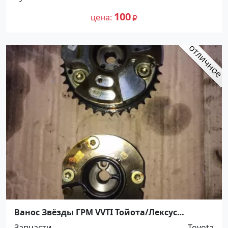
100
цена
Ванос Звёзды ГРМ VVTI Тойота/Лексус
Кропоткин
Запчасти
Toyota