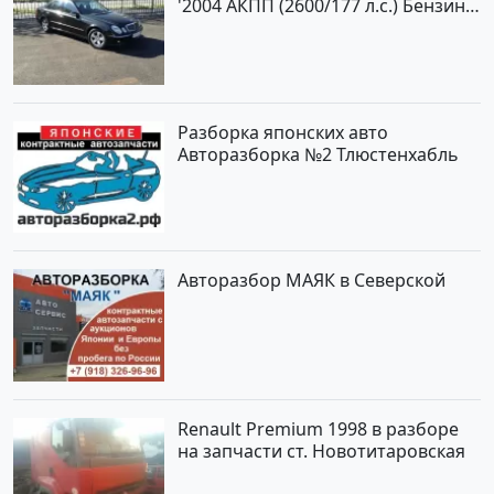
'2004 АКПП (2600/177 л.с.) Бензин
инжектор Новороссийск цвет
черный Седан по цене 620000
рублей, объявление №2192 на
сайте Авторынок23
Разборка японских авто
Авторазборка №2 Тлюстенхабль
Авторазбор МАЯК в Северской
Renault Premium 1998 в разборе
на запчасти ст. Новотитаровская