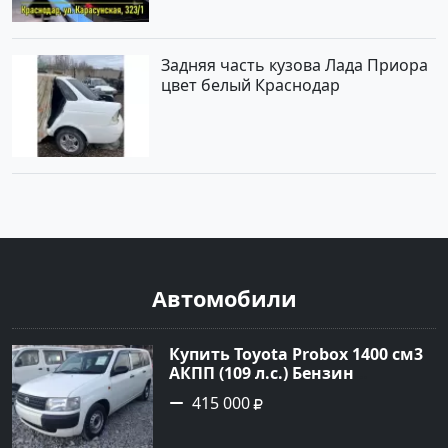
Задняя часть кузова Лада Приора
цвет белый Краснодар
Автомобили
Купить Toyota Probox 1400 см3
АКПП (109 л.с.) Бензин
инжектор в Новороссийск:
415 000
цвет белый Универсал 2010
года по цене 415000 рублей,