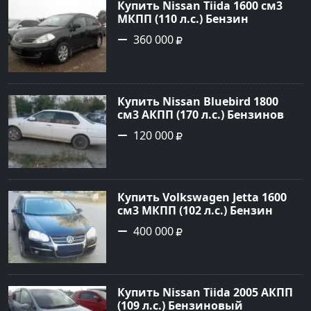
Купить Nissan Tiida 1600 см3
МКПП (110 л.с.) Бензин
инжектор в Армавир: цвет
360 000
черный Хетчбэк 2008 года по
цене 360000 рублей,
объявление №3349 на сайте
Авторынок23
Купить Nissan Bluebird 1800
см3 АКПП (170 л.с.) Бензиновый
в Новороссийск: цвет Белый
120 000
Седан 1996 года по цене 120000
рублей, объявление №1707 на
сайте Авторынок23
Купить Volkswagen Jetta 1600
см3 МКПП (102 л.с.) Бензин
инжектор в Краснодар: цвет
400 000
черный Седан 2010 года по
цене 400000 рублей,
объявление №14569 на сайте
Авторынок23
Купить Nissan Tiida 2005 АКПП
(109 л.с.) Бензиновый