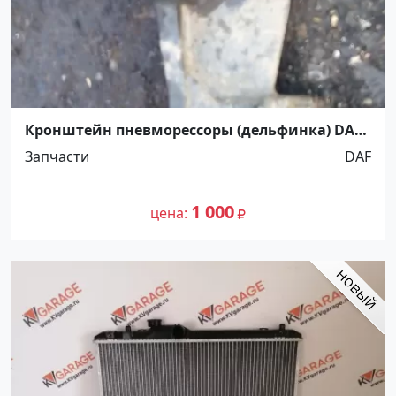
Кронштейн пневморессоры (дельфинка) DAF
цф ст. Новотитаровская, ул. Крайняя 18 В
Запчасти
DAF
1 000
цена