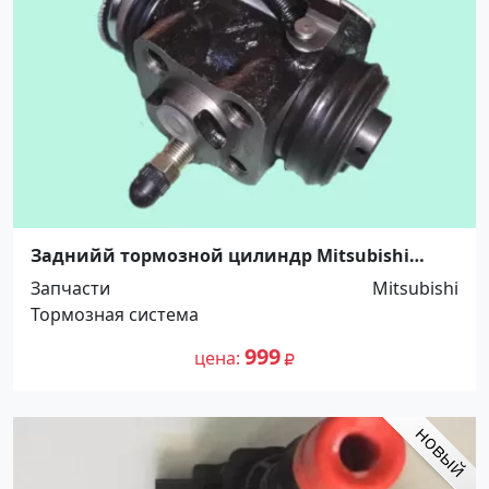
Заднийй тормозной цилиндр Mitsubishi
Canter, 1-1/8, R.LH.F, YAMASIDA. Распродажа!
Запчасти
Mitsubishi
Краснодар
Тормозная система
999
цена