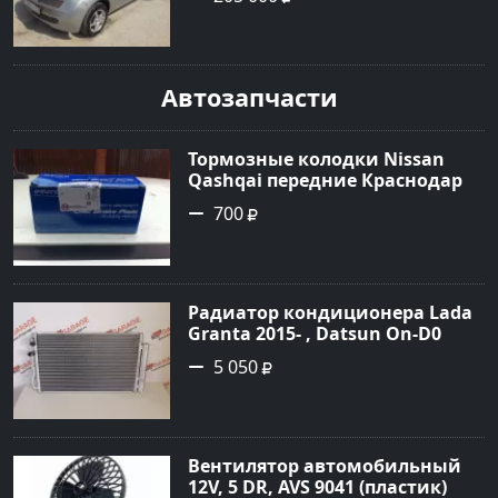
Хетчбэк 2003 года по цене
205000 рублей, объявление
№1684 на сайте Авторынок23
Автозапчасти
Тормозные колодки Nissan
Qashqai передние Краснодар
700
Радиатор кондиционера Lada
Granta 2015- , Datsun On-D0
2016- Краснодар
5 050
Вентилятор автомобильный
12V, 5 DR, AVS 9041 (пластик)