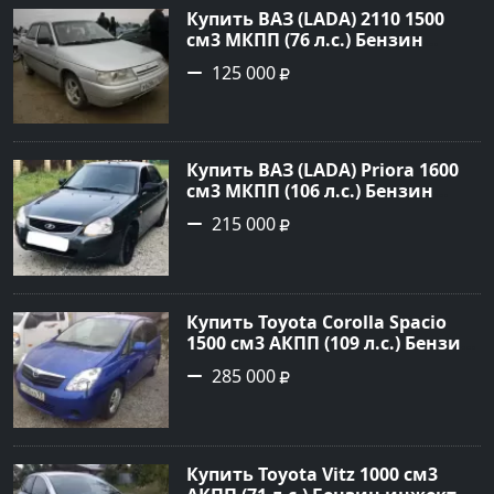
Купить ВАЗ (LADA) 2110 1500
см3 МКПП (76 л.с.) Бензин
инжектор в Новороссийск:
125 000
цвет белый Седан 2004 года по
цене 125000 рублей,
объявление №602 на сайте
Авторынок23
Купить ВАЗ (LADA) Priora 1600
см3 МКПП (106 л.с.) Бензин
инжектор в Темрюк : цвет
215 000
Серый Седан 2014 года по цене
215000 рублей, объявление
№22575 на сайте Авторынок23
Купить Toyota Corolla Spacio
1500 см3 АКПП (109 л.с.) Бензин
инжектор в Новороссийск:
285 000
цвет синий Минивэн 2002 года
по цене 285000 рублей,
объявление №2949 на сайте
Авторынок23
Купить Toyota Vitz 1000 см3