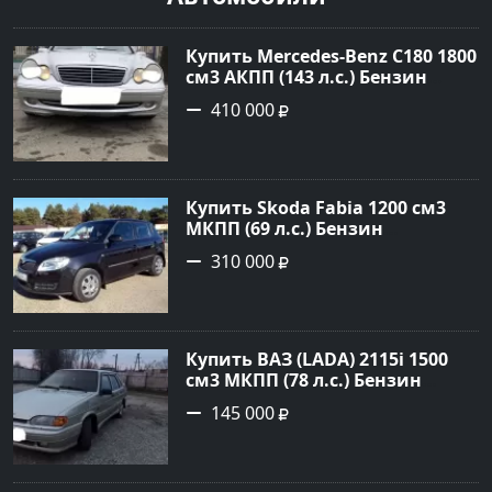
Купить Mercedes-Benz C180 1800
см3 АКПП (143 л.с.) Бензин
инжектор в Тимашевск : цвет
410 000
Серебряный Седан 2006 года по
цене 410000 рублей,
объявление №23786 на сайте
Авторынок23
Купить Skoda Fabia 1200 см3
МКПП (69 л.с.) Бензин
инжектор в Кропоткин: цвет
310 000
черный Хетчбэк 2010 года по
цене 310000 рублей,
объявление №5274 на сайте
Авторынок23
Купить ВАЗ (LADA) 2115i 1500
см3 МКПП (78 л.с.) Бензин
инжектор в Брюховецкая: цвет
145 000
Золотой Седан 2003 года по
цене 145000 рублей,
объявление №21668 на сайте
Авторынок23