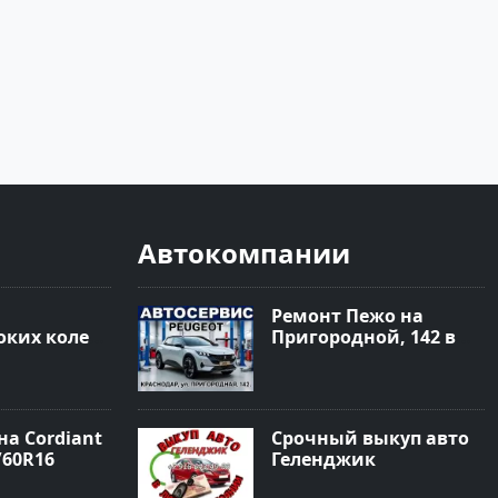
Автокомпании
Ремонт Пежо на
ких колес
Пригородной, 142 в
 Краснодар
Краснодаре
а Cordiant
Срочный выкуп авто
/60R16
Геленджик