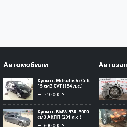
Автомобили
Автоза
Купить Mitsubishi Colt
15 см3 CVT (154 л.с.)
Бензин турбонаддув в
310 000
Краснодар: цвет
Чёрный металик
Хетчбэк 2003 года по
Купить BMW 530i 3000
цене 310000 рублей,
см3 АКПП (231 л.с.)
объявление №18731 на
Бензин инжектор в
сайте Авторынок23
600 000