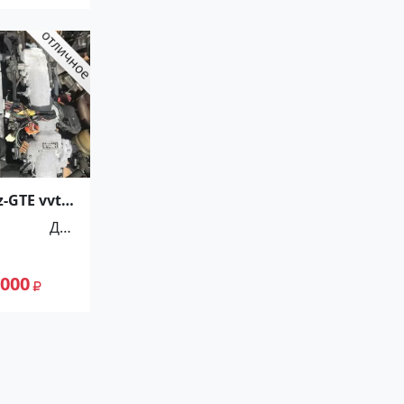
-GTE vvt-i
Для
автомоби
лей
 000