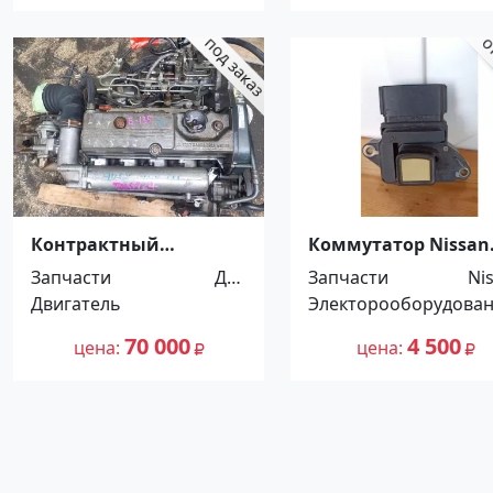
Контрактный
Коммутатор Nissan
двигатель с акпп
Almera N15 1.4, 1.6
Запчасти
Для
Запчасти
Ni
Mitsubishi 4D68
Краснодар
Двигатель
автомоби
Электорооборудова
Краснодар
лей
70 000
4 500
цена
цена