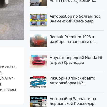
АКПП (1/70 л.с.) Бензин
инжектор Краснодар цвет
Белый Хетчбэк по цене
194000 рублей, объявление
Авторазбор по болтам пос.
№15521 на сайте
Знаменский Краснодар
Авторынок23
Renault Premium 1998 в
разборе на запчасти ст.
Новотитаровская
Ноускат передний Honda Fit
(отрез) Краснодар
го света,
2,
Разборка японских авто
ONATA 1-
Авторазборка №2
е
Тлюстенхабль
и, возим
Авторазбор Запчасти на
Бершанской Краснодар