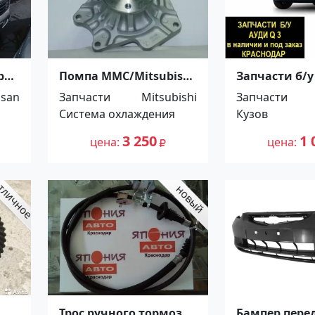
be
Помпа MMC/Mitsubishi
Запчасти б/у
Canter 4M40 NUK
контрактны
ssan
Запчасти
Mitsubishi
Запчасти
Краснодар
Краснодар
Система охлаждения
Кузов
3 250
1 
цена
цена
Трос ручного тормоза
Бампер пере