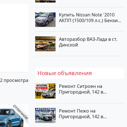
Купить Nissan Note '2010
АКПП (1500/109 л.с.) Бензин
инжектор Краснодар цвет
ЛАВАНДА Хетчбэк по цене
419000 рублей, объявление
Авторазбор ВАЗ-Лада в ст.
№1457 на сайте
Динской
Авторынок23
Новые объявления
2 просмотра
Ремонт Ситроен на
Пригородной, 142 в
Краснодаре
Ремонт Пежо на
Пригородной, 142 в
Краснодаре