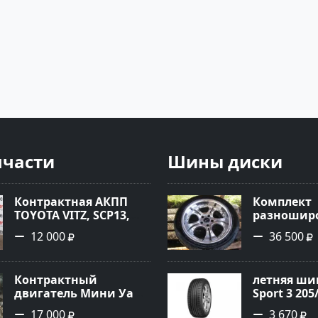
пчасти
Шины диски
Контрактная АКПП
Комплект
TOYOTA VITZ, SCP13,
разноширо
2SZ-FE, K410-11A Ростов
R-18 хром
12 000
36 500
Контрактный
летняя шин
двигатель Мини Уан
Sport 3 205
1.6 Краснодар
17 000
3 670