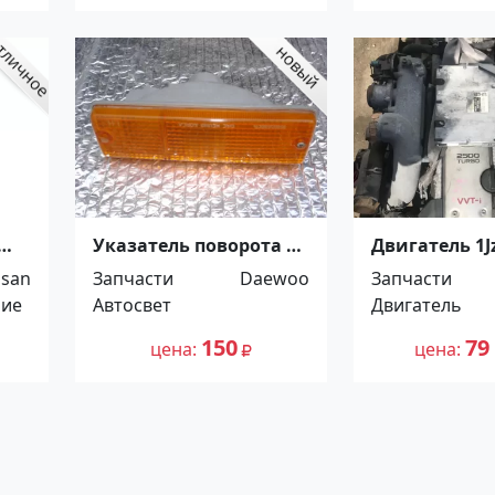
Указатель поворота в
Двигатель 1Jz
бампер DAEWOO
Краснодар
ssan
Запчасти
Daewoo
Запчасти
DAMAS Краснодар
ние
Автосвет
Двигатель
150
79
цена
цена