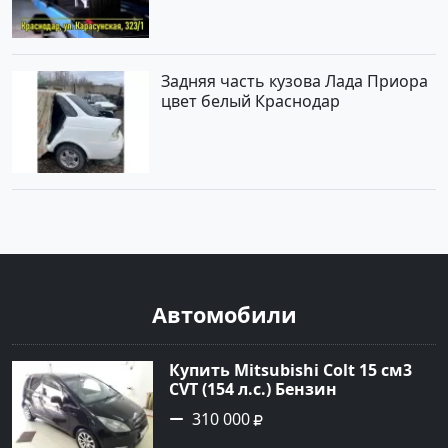
Задняя часть кузова Лада Приора
цвет белый Краснодар
Автомобили
Купить Mitsubishi Colt 15 см3
CVT (154 л.с.) Бензин
турбонаддув в Краснодар:
310 000
цвет Чёрный металик Хетчбэк
2003 года по цене 310000