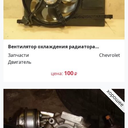
Вентилятор охлаждения радиатора
(диффузор) Chevrolet Aveo T200/T250 (96536638)
Запчасти
Chevrolet
Краснодар
Двигатель
100
цена