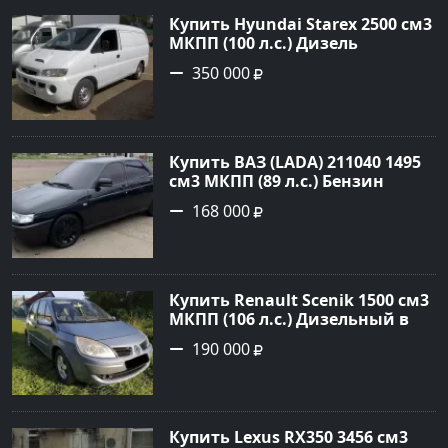
Авторынок23
Купить Hyundai Starex 2500 см3
МКПП (100 л.с.) Дизель
турбонаддув в Краснодар:
350 000
цвет белый Фургон 2014 года
по цене 350000 рублей,
объявление №4078 на сайте
Авторынок23
Купить ВАЗ (LADA) 211040 1495
см3 МКПП (89 л.с.) Бензин
инжектор в Краснодвр: цвет
168 000
Черный Седан 2007 года по
цене 168000 рублей,
объявление №24857 на сайте
Авторынок23
Купить Renault Scenik 1500 см3
МКПП (106 л.с.) Дизельный в
Белореченск: цвет Голубой
190 000
Универсал 2007 года по цене
190000 рублей, объявление
№20133 на сайте Авторынок23
Купить Lexus RX350 3456 см3