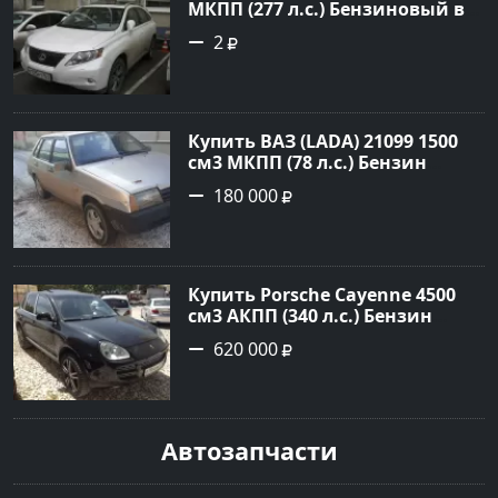
МКПП (277 л.с.) Бензиновый в
Краснодар: цвет
2
Перламутрово-белый
Универсал 2011 года по цене
1.67877 рублей, объявление
№3746 на сайте Авторынок23
Купить ВАЗ (LADA) 21099 1500
см3 МКПП (78 л.с.) Бензин
инжектор в Гостагаевская :
180 000
цвет Серебряный Седан 2001
года по цене 180000 рублей,
объявление №23890 на сайте
Авторынок23
Купить Porsche Cayenne 4500
см3 АКПП (340 л.с.) Бензин
турбонаддув в Новороссийск:
620 000
цвет черный Внедорожник
2004 года по цене 620000
рублей, объявление №1771 на
сайте Авторынок23
Автозапчасти