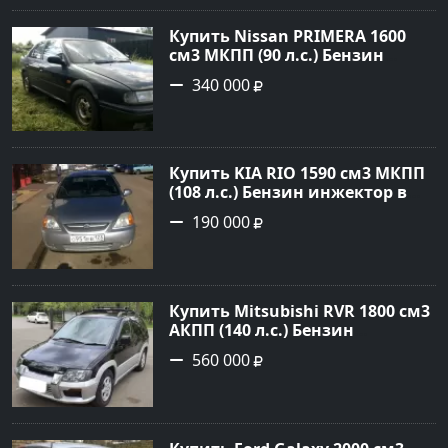
Купить Nissan PRIMERA 1600
см3 МКПП (90 л.с.) Бензин
инжектор в Петровская: цвет
340 000
Зеленый Седан 1994 года по
цене 340000 рублей,
объявление №21558 на сайте
Авторынок23
Купить KIA RIO 1590 см3 МКПП
(108 л.с.) Бензин инжектор в
Краснодар: цвет серебристый
190 000
Седан 2004 года по цене 190000
рублей, объявление №5682 на
сайте Авторынок23
Купить Mitsubishi RVR 1800 см3
АКПП (140 л.с.) Бензин
инжектор в Троицкая : цвет
560 000
Черный Минивэн 1998 года по
цене 560000 рублей,
объявление №22032 на сайте
Авторынок23