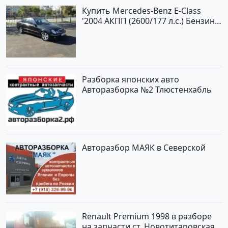
Купить Mercedes-Benz E-Class
'2004 АКПП (2600/177 л.с.) Бензин
инжектор Новороссийск цвет
черный Седан по цене 620000
рублей, объявление №2192 на
сайте Авторынок23
Разборка японских авто
Авторазборка №2 Тлюстенхабль
Авторазбор МАЯК в Северской
Renault Premium 1998 в разборе
на запчасти ст. Новотитаровская