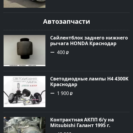
года по цене 456000 рублей,
объявление №24970 на сайте
Авторынок23
Автозапчасти
Сайлентблок заднего нижнего
рычага HONDA Краснодар
400
Светодиодные лампы H4 4300K
Краснодар
1 900
Контрактная АКПП б/у на
Mitsubishi Галант 1995 г.
Геленджик