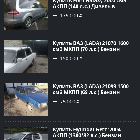
Купить Ford Galaxy 2000 см3
АКПП (140 л.с.) Дизель в
Новороссийск: цвет серый
175 000
металик Минивэн 2008 года по
цене 175000 рублей,
объявление №845 на сайте
Авторынок23
Купить ВАЗ (LADA) 21070 1600
см3 МКПП (70 л.с.) Бензин
инжектор в Платнировская:
150 000
цвет Белый Седан 2000 года по
цене 150000 рублей,
объявление №22042 на сайте
Авторынок23
Купить ВАЗ (LADA) 21099 1500
см3 МКПП (68 л.с.) Бензин
инжектор в Кореновск : цвет
75 000
Синий Седан 2000 года по цене
75000 рублей, объявление
№20407 на сайте Авторынок23
Купить Hyundai Getz '2004
АКПП (1300/82 л.с.) Бензин