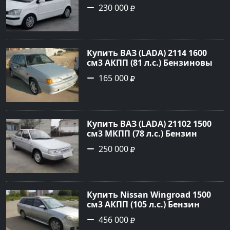
инжектор Петровская цвет
230 000
Белый Седан по цене 230000
рублей, объявление №27355 на
сайте Авторынок23
Купить ВАЗ (LADA) 2114 1600
см3 АКПП (81 л.с.) Бензиновый
в Новороссийск: цвет серый
165 000
Хетчбэк 2008 года по цене
165000 рублей, объявление
№527 на сайте Авторынок23
Купить ВАЗ (LADA) 21102 1500
см3 МКПП (78 л.с.) Бензин
карбюратор в Небуг: цвет
250 000
Серебро Седан 2001 года по
цене 250000 рублей,
объявление №20514 на сайте
Авторынок23
Купить Nissan Wingroad 1500
см3 АКПП (105 л.с.) Бензин
инжектор в Армавир: цвет
456 000
Серебристый Универсал 2002