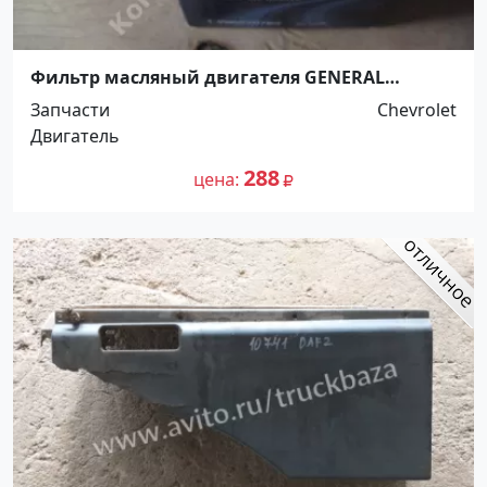
Фильтр масляный двигателя GENERAL
MOTORS (Aveo 1.2/Matiz/Spark), 96570765
Запчасти
Chevrolet
Краснодар
Двигатель
288
цена