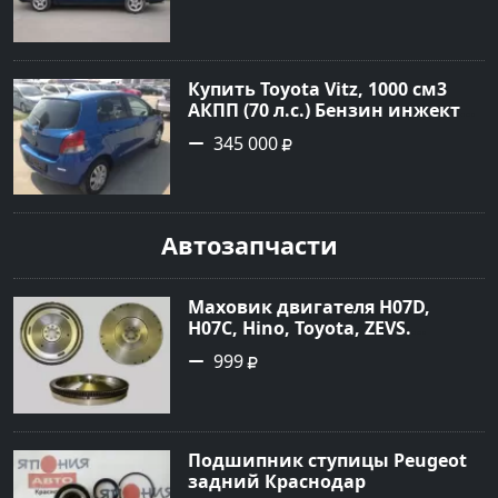
рублей, объявление №2069 на
сайте Авторынок23
Купить Toyota Vitz, 1000 см3
АКПП (70 л.с.) Бензин инжектор
в Новороссийск: цвет синий
345 000
Хетчбэк 2009 года по цене
345000 рублей, объявление
№1835 на сайте Авторынок23
Автозапчасти
Маховик двигателя H07D,
H07C, Hino, Toyota, ZEVS.
Распродажа! Краснодар
999
Подшипник ступицы Peugeot
задний Краснодар