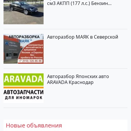
см3 АКПП (177 л.с.) Бензин
инжектор в Новороссийскп: цвет
черный Седан 2004 года по цене
620000 рублей, объявление №2192
на сайте Авторынок23
Авторазбор МАЯК в Северской
Авторазбор Японских авто
ARAVADA Краснодар
Новые объявления