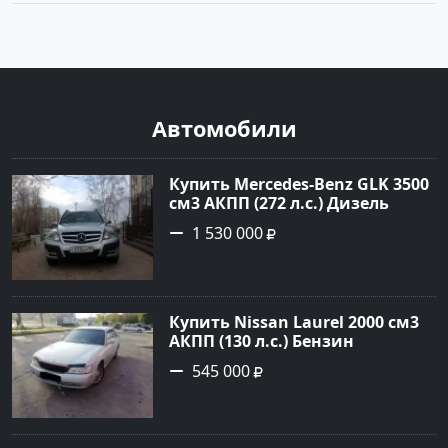
Автомобили
Купить Mercedes-Benz GLK 3500
см3 АКПП (272 л.с.) Дизель
турбонаддув в Новороссийск:
1 530 000
цвет серебро Универсал 2010
года по цене 1530000 рублей,
объявление №724 на сайте
Авторынок23
Купить Nissan Laurel 2000 см3
АКПП (130 л.с.) Бензин
инжектор в Лабинск: цвет
545 000
Серебристый Седан 1999 года
по цене 545000 рублей,
объявление №21384 на сайте
Авторынок23