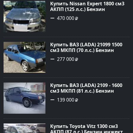
Купить Nissan Expert 1800 см3
АКПП (125 л.с.) Бензин
инжектор в Ейск: цвет
470 000
Серебристый Универсал 2002
года по цене 470000 рублей,
объявление №19657 на сайте
Авторынок23
Купить ВАЗ (LADA) 21099 1500
см3 МКПП (70 л.с.) Бензин
карбюратор в Краснодар: цвет
277 000
Синий Седан 1996 года по цене
277000 рублей, объявление
№22135 на сайте Авторынок23
Купить ВАЗ (LADA) 2109 - 1600
см3 МКПП (81 л.с.) Бензин
инжектор в Сочи: цвет синий
139 000
Хетчбэк 2004 года по цене
139000 рублей, объявление
№13032 на сайте Авторынок23
Купить Toyota Vitz 1300 см3
АКПП (87 л.с.) Бензин инжектор