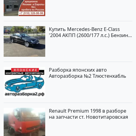
Купить Mercedes-Benz E-Class
'2004 АКПП (2600/177 л.с.) Бензин
инжектор Новороссийск цвет
черный Седан по цене 620000
рублей, объявление №2192 на
сайте Авторынок23
Разборка японских авто
Авторазборка №2 Тлюстенхабль
Renault Premium 1998 в разборе
на запчасти ст. Новотитаровская