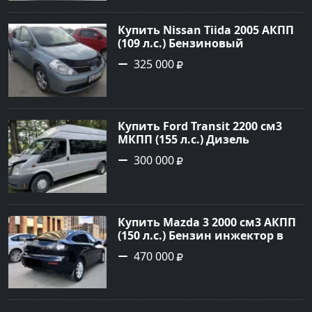
объявление №14569 на сайте
Авторынок23
Купить Nissan Tiida 2005 АКПП
(109 л.с.) Бензиновый
Новороссийск цвет голубой
325 000
металик Хетчбэк 2005 года по
цене 325000 рублей,
объявление №378 на сайте
Авторынок23
Купить Ford Transit 2200 см3
МКПП (155 л.с.) Дизель
турбонаддув в Тбилисская :
300 000
цвет Серебряный Фургон 2014
года по цене 300000 рублей,
объявление №22259 на сайте
Авторынок23
Купить Mazda 3 2000 см3 АКПП
(150 л.с.) Бензин инжектор в
Геленджик : цвет Чёрный
470 000
Седан 2008 года по цене 470000
рублей, объявление №19216 на
сайте Авторынок23