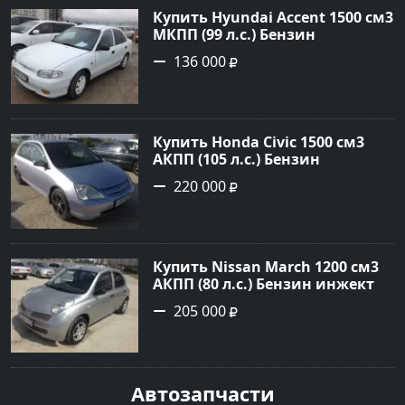
Купить Hyundai Accent 1500 см3
МКПП (99 л.с.) Бензин
инжектор в Анапа: цвет белый
136 000
Седан 1997 года по цене 136000
рублей, объявление №785 на
сайте Авторынок23
Купить Honda Civic 1500 см3
АКПП (105 л.с.) Бензин
инжектор в Новороссийск:
220 000
цвет серебро Хетчбэк 2002 года
по цене 220000 рублей,
объявление №1701 на сайте
Авторынок23
Купить Nissan March 1200 см3
АКПП (80 л.с.) Бензин инжектор
в Новороссийск: цвет серебро
205 000
Хетчбэк 2003 года по цене
205000 рублей, объявление
№1684 на сайте Авторынок23
Автозапчасти