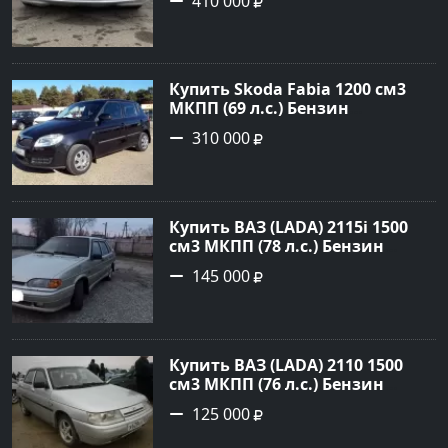
410 000
Серебряный Седан 2006 года по
цене 410000 рублей,
объявление №23786 на сайте
Авторынок23
Купить Skoda Fabia 1200 см3
МКПП (69 л.с.) Бензин
инжектор в Кропоткин: цвет
310 000
черный Хетчбэк 2010 года по
цене 310000 рублей,
объявление №5274 на сайте
Авторынок23
Купить ВАЗ (LADA) 2115i 1500
см3 МКПП (78 л.с.) Бензин
инжектор в Брюховецкая: цвет
145 000
Золотой Седан 2003 года по
цене 145000 рублей,
объявление №21668 на сайте
Авторынок23
Купить ВАЗ (LADA) 2110 1500
см3 МКПП (76 л.с.) Бензин
инжектор в Новороссийск:
125 000
цвет белый Седан 2004 года по
цене 125000 рублей,