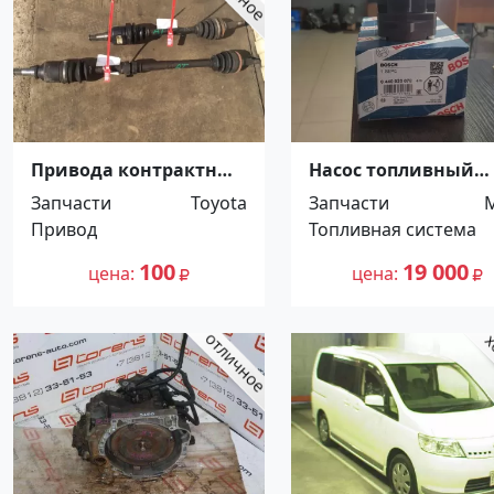
Привода контрактные
Насос топливный
4A 5A 7A для Toyota
BOSCH 0440020078
Запчасти
Toyota
Запчасти
Краснодар
Краснодар
Привод
Топливная система
100
19 000
цена
цена