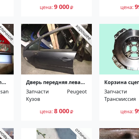
Краснодар
9 000
9
цена
цена
ny
Дверь передняя левая
Корзина сце
дар
Peugeot 407 Краснодар
H07D, W06E, H
ssan
Запчасти
Peugeot
Запчасти
210 х 368 LS, 
Кузов
Трансмиссия
Распродажа! 
Краснодар
8 000
9
цена
цена