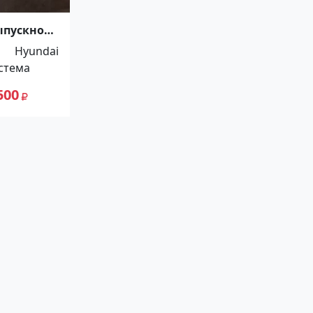
ыпускной
ором
Hyundai
nt
стема
500