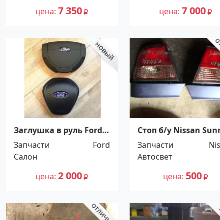
7 350
7 000
цена
цена
Заглушка в руль Ford
Стоп б/у Nissan Sun
Fiesta 2002-2008
FB15; FNB15 Красно
Запчасти
Ford
Запчасти
Ni
Краснодар
Салон
Автосвет
2 000
500
цена
цена