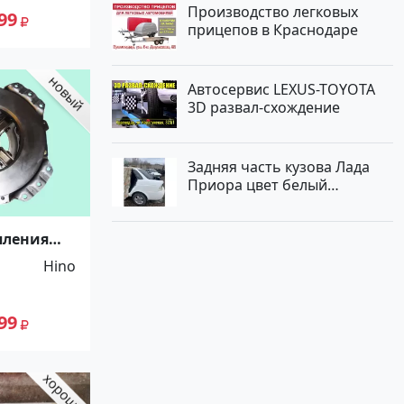
Производство легковых
99
прицепов в Краснодаре
Автосервис LEXUS-TOYOTA
3D развал-схождение
Задняя часть кузова Лада
Приора цвет белый
Краснодар
пления
ino, 325 х
Hino
ZEVS.
До -100%!
99