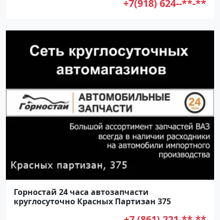
+7(918) 624--**-**
Горностай 24 часа автозапчасти
круглосуточно Красных Партизан 375
+7 (861) 221-**-**