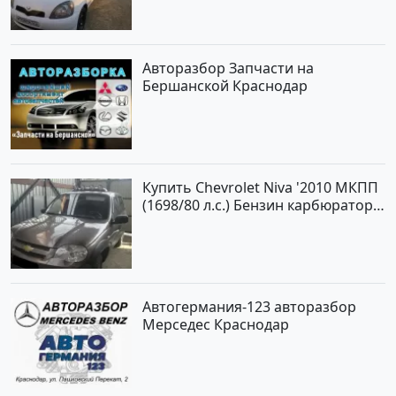
цене 194000 рублей, объявление
№15521 на сайте Авторынок23
Авторазбор Запчасти на
Бершанской Краснодар
Купить Chevrolet Niva '2010 МКПП
(1698/80 л.с.) Бензин карбюратор
Юровка цвет Серый Универсал по
цене 177000 рублей, объявление
№24999 на сайте Авторынок23
Автогермания-123 авторазбор
Мерседес Краснодар