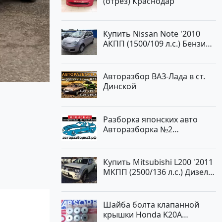
(отрез) Краснодар
Авторынок23
Купить Nissan Note '2010
АКПП (1500/109 л.с.) Бензин
инжектор Краснодар цвет
ЛАВАНДА Хетчбэк по цене
419000 рублей, объявление
Авторазбор ВАЗ-Лада в ст.
№1457 на сайте
Динской
Авторынок23
Разборка японских авто
Авторазборка №2
Тлюстенхабль
Купить Mitsubishi L200 '2011
МКПП (2500/136 л.с.) Дизель
турбонаддув Новороссийск
цвет белый Пикап по цене
1000000 рублей, объявление
Шайба болта клапанной
№562 на сайте Авторынок23
крышки Honda K20A