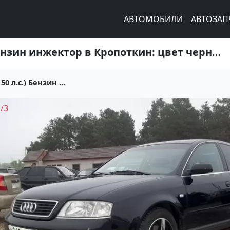
АВТОМОБИЛИ
АВТОЗАП
Купить Audi A6 1800 см3 МКПП (150 л.с.) Бензин инжектор в Кропоткин: цвет черный Седан 2000 года по цене 340000 рублей, объявление №4003 на сайте Авторынок23
0 л.с.) Бензин ...
1
/
3