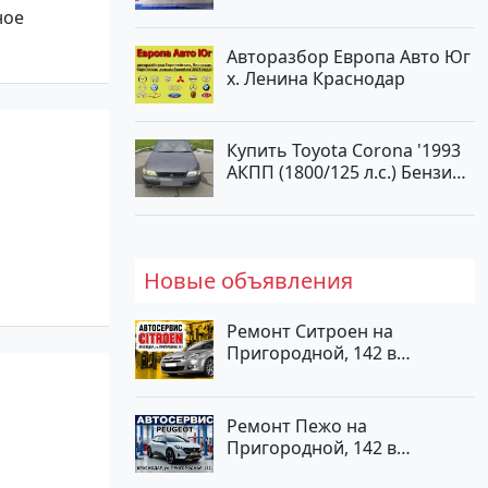
Краснодар
ное
Авторазбор Европа Авто Юг
х. Ленина Краснодар
Купить Toyota Corona '1993
АКПП (1800/125 л.с.) Бензин
инжектор Анапа цвет Серый
Седан по цене 470000
рублей, объявление №25103
на сайте Авторынок23
Новые объявления
Ремонт Ситроен на
Пригородной, 142 в
Краснодаре
Ремонт Пежо на
Пригородной, 142 в
Краснодаре