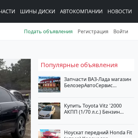
ЧАСТИ
ШИНЫ ДИСКИ
АВТОКОМПАНИИ
НОВОСТИ
Подать объявления
Регистрация
Войти
Популярные объявления
Запчасти ВАЗ-Лада магазин
БелозерАвтоСервис
Новотитаровская
Купить Toyota Vitz '2000
АКПП (1/70 л.с.) Бензин
инжектор Краснодар цвет
Белый Хетчбэк по цене
194000 рублей, объявление
Ноускат передний Honda Fit
№15521 на сайте