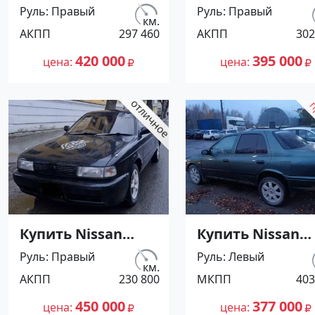
Sunny '1991 АКПП
Sunny '1991 АКП
Руль
Правый
Руль
Правый
(1400/75 л.с.)
(1400/75 л.с.)
км.
АКПП
297 460
АКПП
302
Бензин инжектор
Бензин инжект
Воронежская цвет
Кореновск цвет
420 000
395 000
цена
цена
Серый Седан по
Серый Седан по
цене 420000
цене 395000
рублей,
рублей,
объявление
объявление
№27501 на сайте
№27500 на сайт
Авторынок23
Авторынок23
Купить Nissan
Купить Nissan
Sunny '1991 АКПП
Санни '1995 МК
Руль
Правый
Руль
Левый
(1400/75 л.с.)
(1400/90 л.с.)
км.
АКПП
230 800
МКПП
403
Бензин инжектор
Бензин
Мостовской цвет
карбюратор
450 000
377 000
цена
цена