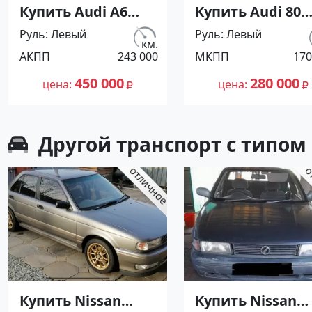
Купить Audi А6
Купить Audi 80
2800 см3 АКПП (174
1500 см3 МКПП (
Руль
Левый
Руль
Левый
л.с.) Бензин
л.с.) Бензин
км.
АКПП
243 000
МКПП
170
инжектор в
инжектор в
Новороссийск:
Коржевский: цв
450 000
280 000
цена
цена
цвет Черный
Серебристый
Седан 1997 года по
Седан 1987 года
цене 450000
цене 280000
Другой транспорт с типом
рублей,
рублей,
объявление
объявление
№27202 на сайте
№25602 на сайт
Авторынок23
Авторынок23
Купить Nissan
Купить Nissan