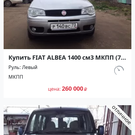
Купить FIAT ALBEA 1400 см3 МКПП (75
л.с.) Бензин инжектор в Кропоткин:
Руль
Левый
цвет серебристый Седан 2008 года по
км.
МКПП
цене 260000 рублей, объявление
5 000
№3478 на сайте Авторынок23
260 000
цена