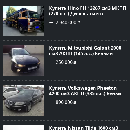
Авторынок23
Купить Hino FH 13267 см3 МКПП
(270 л.с.) Дизельный в
г.Краснодар: цвет Синий
2 340 000
Грузовые шасси 1992 года по
цене 2340000 рублей,
объявление №4872 на сайте
Авторынок23
Купить Mitsubishi Galant 2000
см3 АКПП (145 л.с.) Бензин
инжектор в Краснодар: цвет
250 000
черный Седан 2000 года по
цене 250000 рублей,
объявление №13727 на сайте
Авторынок23
Купить Volkswagen Phaeton
4200 см3 АКПП (335 л.с.) Бензин
инжектор в Новороссийск:
890 000
цвет черный металлик Седан
2007 года по цене 890000
рублей, объявление №1393 на
сайте Авторынок23
Купить Nissan Tiida 1600 см3