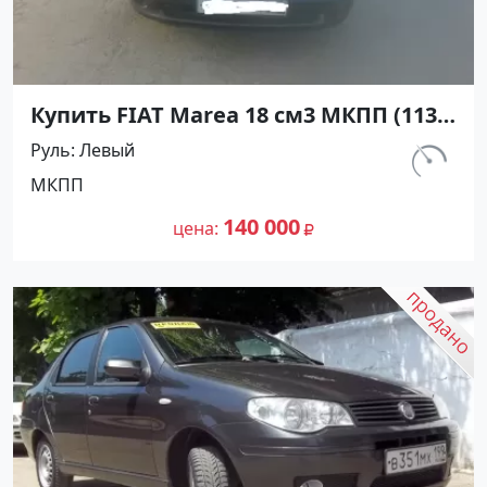
Купить FIAT Marea 18 см3 МКПП (113
л.с.) Бензиновый в краснодар: цвет
Руль
Левый
серый металик Седан 1998 года по
км.
МКПП
цене 140000 рублей, объявление
169 000
№10747 на сайте Авторынок23
140 000
цена