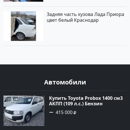
Задняя часть кузова Лада Приора
цвет белый Краснодар
Автомобили
Купить Toyota Probox 1400 см3
АКПП (109 л.с.) Бензин
инжектор в Новороссийск:
415 000
цвет белый Универсал 2010
года по цене 415000 рублей,
объявление №3002 на сайте