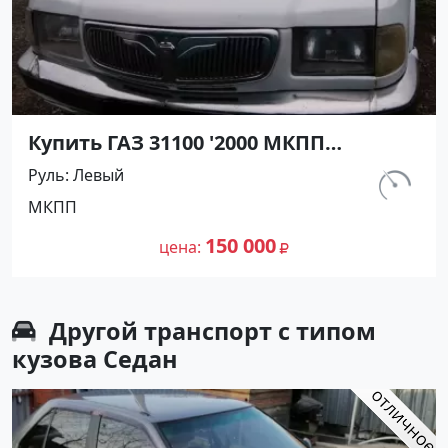
Купить ГАЗ 31100 '2000 МКПП
(2300/145 л.с.) Бензин карбюратор
Руль
Левый
Полтавская цвет Белый Седан по
км.
МКПП
цене 150000 рублей, объявление
180 000
№20527 на сайте Авторынок23
150 000
цена
Другой транспорт с типом
кузова Седан