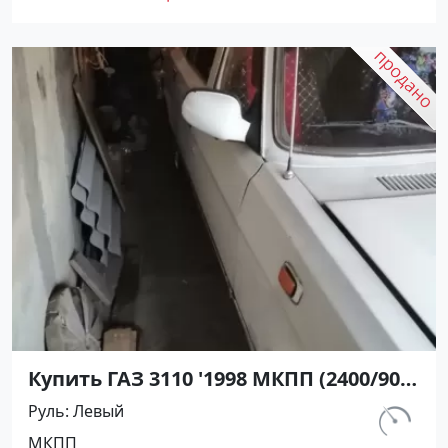
Купить ГАЗ 3110 '1998 МКПП (2400/90
л.с.) Бензин карбюратор Кореновск
Руль
Левый
цвет Белый Седан по цене 172000
км.
МКПП