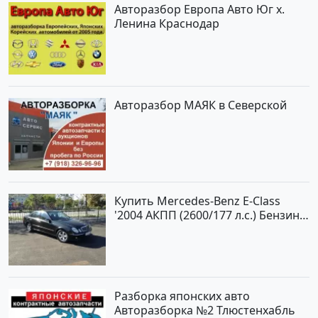
Авторазбор Европа Авто Юг х.
Ленина Краснодар
Авторазбор МАЯК в Северской
Купить Mercedes-Benz E-Class
'2004 АКПП (2600/177 л.с.) Бензин
инжектор Новороссийск цвет
черный Седан по цене 620000
рублей, объявление №2192 на
сайте Авторынок23
Разборка японских авто
Авторазборка №2 Тлюстенхабль