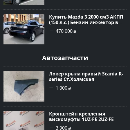
объявление №22259 на сайте
Авторынок23
Купить Mazda 3 2000 см3 АКПП
(150 л.с.) Бензин инжектор в
Геленджик : цвет Чёрный
470 000
Седан 2008 года по цене 470000
рублей, объявление №19216 на
сайте Авторынок23
Автозапчасти
Локер крыла правый Scania R-
series Ст.Холмская
1 000
Кронштейн крепления
вискомуфты 1UZ-FE 2UZ-FE
Краснодар
3 900