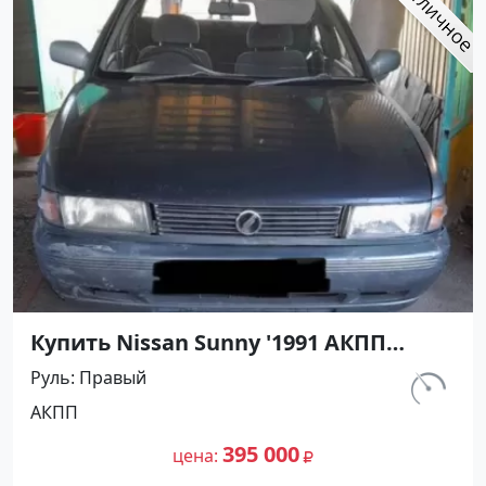
Купить Nissan Sunny '1991 АКПП
(1400/75 л.с.) Бензин инжектор
Руль
Правый
Кореновск цвет Серый Седан по
км.
АКПП
цене 395000 рублей, объявление
302 156
№27500 на сайте Авторынок23
395 000
цена