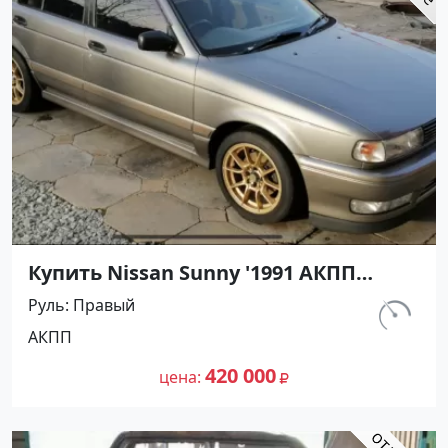
Купить Nissan Sunny '1991 АКПП
(1400/75 л.с.) Бензин инжектор
Руль
Правый
Воронежская цвет Серый Седан по
км.
АКПП
цене 420000 рублей, объявление
297 460
№27501 на сайте Авторынок23
420 000
цена