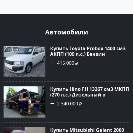
Автомобили
Купить Toyota Probox 1400 см3
АКПП (109 л.с.) Бензин
инжектор в Новороссийск:
415 000
цвет белый Универсал 2010
года по цене 415000 рублей,
объявление №3002 на сайте
Авторынок23
Купить Hino FH 13267 см3 МКПП
(270 л.с.) Дизельный в
г.Краснодар: цвет Синий
2 340 000
Грузовые шасси 1992 года по
цене 2340000 рублей,
объявление №4872 на сайте
Авторынок23
Купить Mitsubishi Galant 2000