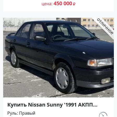
№27499 на сайте Авторынок23
450 000
цена
Купить Nissan Sunny '1991 АКПП
(1400/75 л.с.) Бензин инжектор
Руль
Правый