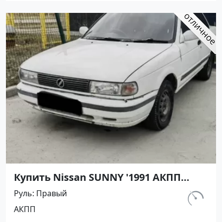
Купить Nissan SUNNY '1991 АКПП
(1400/75 л.с.) Бензин инжектор
Руль
Правый
Армавир цвет Черный Седан по
км.
АКПП
цене 450000 рублей, объявление
298 000