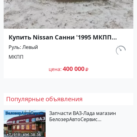
Купить Nissan Санни '1995 МКПП
(1400/90 л.с.) Бензин карбюратор
Руль
Левый
Абинск цвет Серебристый Седан по
км.
МКПП
цене 400000 рублей, объявление
540 000
№27476 на сайте Авторынок23
400 000
цена
Популярные объявления
Запчасти ВАЗ-Лада магазин
БелозерАвтоСервис
Новотитаровская