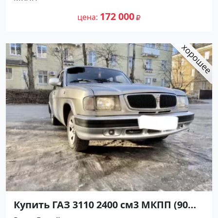
рублей, объявление №21275 на сайте
170 000
Авторынок23
172 000
цена
Купить ГАЗ 3110 2400 см3 МКПП (90
л.с.) Бензин карбюратор в