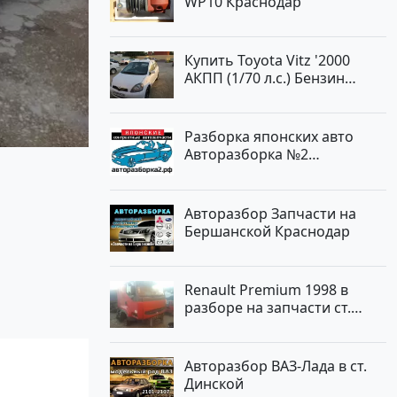
WP10 Краснодар
Купить Toyota Vitz '2000
АКПП (1/70 л.с.) Бензин
инжектор Краснодар цвет
Белый Хетчбэк по цене
194000 рублей, объявление
Разборка японских авто
№15521 на сайте
Авторазборка №2
Авторынок23
Тлюстенхабль
Авторазбор Запчасти на
Бершанской Краснодар
Renault Premium 1998 в
разборе на запчасти ст.
Новотитаровская
Авторазбор ВАЗ-Лада в ст.
Динской