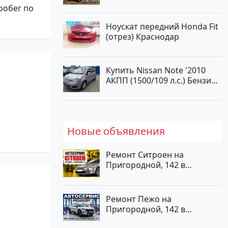
пробег по
Ноускат передний Honda Fit
(отрез) Краснодар
Купить Nissan Note '2010
АКПП (1500/109 л.с.) Бензин
инжектор Краснодар цвет
ЛАВАНДА Хетчбэк по цене
419000 рублей, объявление
№1457 на сайте
Новые объявления
Авторынок23
Ремонт Ситроен на
Пригородной, 142 в
Краснодаре
Ремонт Пежо на
Пригородной, 142 в
Краснодаре