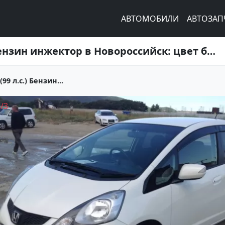
АВТОМОБИЛИ
АВТОЗАП
Купить Honda Fit 1400 см3 АКПП (99 л.с.) Бензин инжектор в Новороссийск: цвет белый Хетчбэк 2009 года по цене 385000 рублей, объявление №1587 на сайте Авторынок23
99 л.с.) Бензин...
1
/
3