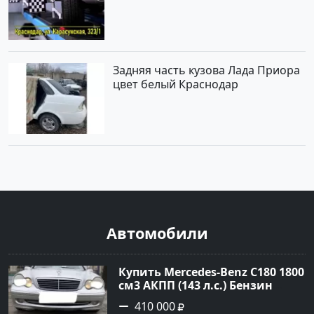
Задняя часть кузова Лада Приора
цвет белый Краснодар
Автомобили
Купить Mercedes-Benz C180 1800
см3 АКПП (143 л.с.) Бензин
инжектор в Тимашевск : цвет
410 000
Серебряный Седан 2006 года по