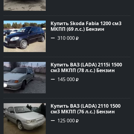
цене 410000 рублей,
объявление №23786 на сайте
Авторынок23
Купить Skoda Fabia 1200 см3
МКПП (69 л.с.) Бензин
инжектор в Кропоткин: цвет
310 000
черный Хетчбэк 2010 года по
цене 310000 рублей,
объявление №5274 на сайте
Авторынок23
Купить ВАЗ (LADA) 2115i 1500
см3 МКПП (78 л.с.) Бензин
инжектор в Брюховецкая: цвет
145 000
Золотой Седан 2003 года по
цене 145000 рублей,
объявление №21668 на сайте
Авторынок23
Купить ВАЗ (LADA) 2110 1500
см3 МКПП (76 л.с.) Бензин
инжектор в Новороссийск:
125 000
цвет белый Седан 2004 года по
цене 125000 рублей,