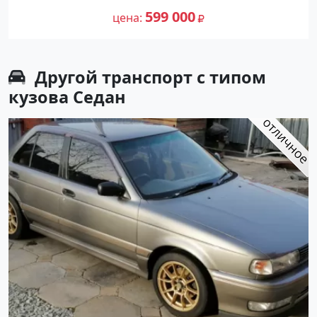
рублей, объявление №27302 на сайте
599 000
цена
Авторынок23
Другой транспорт с типом
кузова Седан