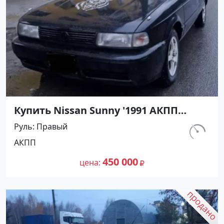
Купить Nissan Sunny '1991 АКПП
(1400/75 л.с.) Бензин инжектор
Руль
Правый
Мостовской цвет Черный Седан по
км.
АКПП
цене 450000 рублей, объявление
230 800
№27489 на сайте Авторынок23
450 000
цена