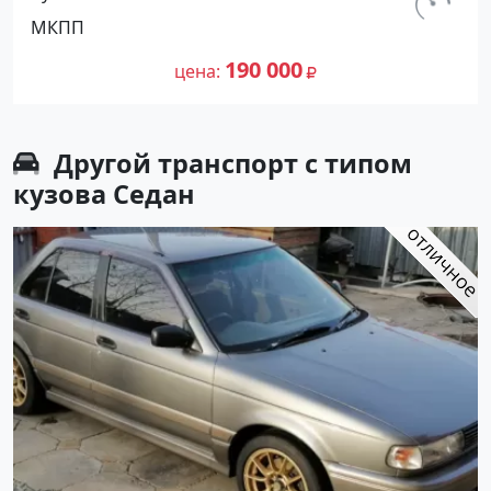
Ахтанизовская: цвет Белый Хетчбэк
км.
МКПП
1994 года по цене 190000 рублей,
120 000
объявление №26916 на сайте
190 000
цена
Авторынок23
Другой транспорт с типом
кузова Седан