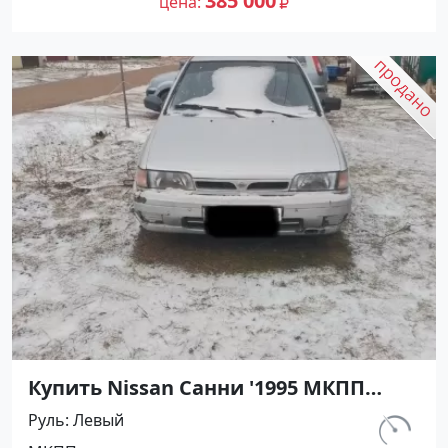
385 000
цена
Купить Nissan Санни '1995 МКПП
(1400/90 л.с.) Бензин карбюратор
Руль
Левый
Абинск цвет Серебристый Седан по
км.