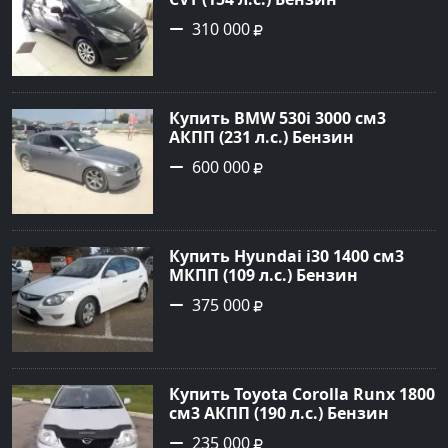
турбонаддув в Краснодар:
310 000
цвет Чёрный металик Хетчбэк
2003 года по цене 310000
рублей, объявление №18731 на
сайте Авторынок23
Купить BMW 530i 3000 см3
АКПП (231 л.с.) Бензин
инжектор в Новороссийск:
600 000
цвет серый Седан 2004 года по
цене 600000 рублей,
объявление №1650 на сайте
Авторынок23
Купить Hyundai i30 1400 см3
МКПП (109 л.с.) Бензин
инжектор в Кропоткин: цвет
375 000
белый Хетчбэк 2011 года по
цене 375000 рублей,
объявление №2972 на сайте
Авторынок23
Купить Toyota Corolla Runx 1800
см3 АКПП (190 л.с.) Бензин
инжектор в Тихорецк: цвет
235 000