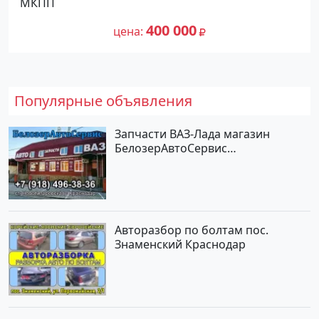
МКПП
цене 400000 рублей, объявление
540 000
№27476 на сайте Авторынок23
400 000
цена
Популярные объявления
Запчасти ВАЗ-Лада магазин
БелозерАвтоСервис
Новотитаровская
Авторазбор по болтам пос.
Знаменский Краснодар