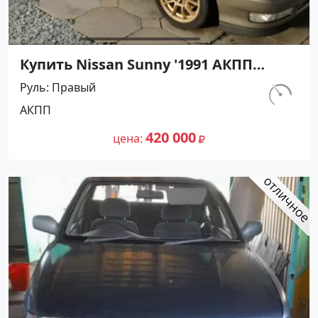
Купить Nissan Sunny '1991 АКПП
(1400/75 л.с.) Бензин инжектор
Руль
Правый
Воронежская цвет Серый Седан по
км.
АКПП
цене 420000 рублей, объявление
297 460
№27501 на сайте Авторынок23
420 000
цена