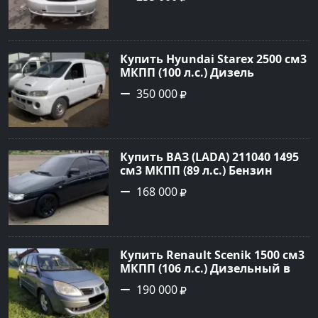
Серый Хетчбэк 2002 года по
цене 235000 рублей,
объявление №20303 на сайте
Авторынок23
Купить Hyundai Starex 2500 см3
МКПП (100 л.с.) Дизель
турбонаддув в Краснодар:
350 000
цвет белый Фургон 2014 года
по цене 350000 рублей,
объявление №4078 на сайте
Авторынок23
Купить ВАЗ (LADA) 211040 1495
см3 МКПП (89 л.с.) Бензин
инжектор в Краснодвр: цвет
168 000
Черный Седан 2007 года по
цене 168000 рублей,
объявление №24857 на сайте
Авторынок23
Купить Renault Scenik 1500 см3
МКПП (106 л.с.) Дизельный в
Белореченск: цвет Голубой
190 000
Универсал 2007 года по цене
190000 рублей, объявление