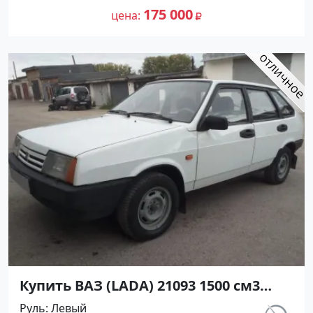
объявление №26920 на сайте
175 000
цена
Авторынок23
Купить ВАЗ (LADA) 21093 1500 см3
МКПП (70 л.с.) Бензин инжектор в
Руль
Левый