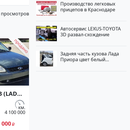
Производство легковых
прицепов в Краснодаре
 просмотров
Автосервис LEXUS-TOYOTA
3D развал-схождение
Задняя часть кузова Лада
Приора цвет белый
Краснодар
З (LADA)
10
/98 л.с.)
км.
4 100 000
жектор
ск цвет
 000
чбэк по