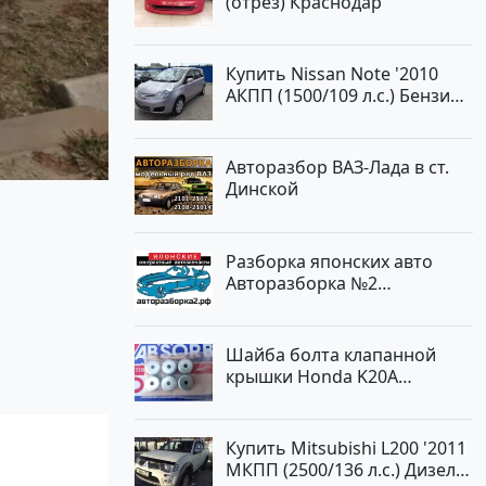
(отрез) Краснодар
Авторынок23
Купить Nissan Note '2010
АКПП (1500/109 л.с.) Бензин
инжектор Краснодар цвет
ЛАВАНДА Хетчбэк по цене
419000 рублей, объявление
Авторазбор ВАЗ-Лада в ст.
№1457 на сайте
Динской
Авторынок23
Разборка японских авто
Авторазборка №2
Тлюстенхабль
Шайба болта клапанной
крышки Honda K20A
Краснодар
Купить Mitsubishi L200 '2011
МКПП (2500/136 л.с.) Дизель