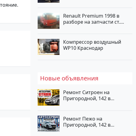
турбонаддув Новороссийск
стояние.
цвет белый Пикап по цене
1000000 рублей, объявление
Renault Premium 1998 в
№562 на сайте Авторынок23
разборе на запчасти ст.
Новотитаровская
Компрессор воздушный
WP10 Краснодар
Новые объявления
Ремонт Ситроен на
Пригородной, 142 в
Краснодаре
Ремонт Пежо на
Пригородной, 142 в
Краснодаре