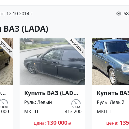
: 12.10.2014 г.
68
 ВАЗ (LADA)
DA)
Купить ВАЗ (LADA)
Купить ВА
ПП
Приора '2010
Приора '20
Руль
Левый
Руль
Левый
МКПП (1600/98 л.с.)
МКПП (1600
км.
км.
 000
МКПП
413 200
МКПП
ор
Бензин инжектор
Бензин ин
т
Геленджик цвет
Белоречен
130 000
135
цена
цена
к
черный Хетчбэк
серый Хет