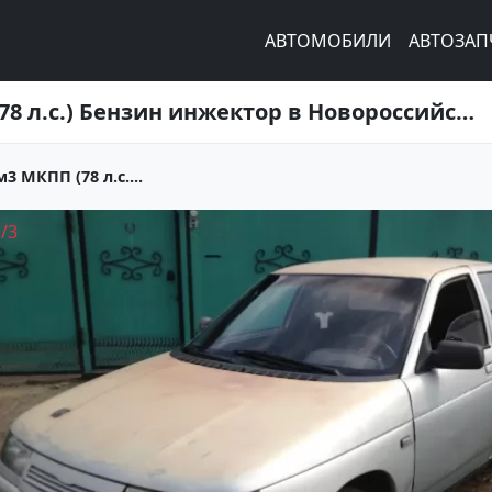
АВТОМОБИЛИ
АВТОЗАП
Купить ВАЗ (LADA) 2110 160078 см3 МКПП (78 л.с.) Бензин инжектор в Новороссийск: цвет серебро Седан 1999 года по цене 60000 рублей, объявление №2261 на сайте Авторынок23
3 МКПП (78 л.с....
1
/
3