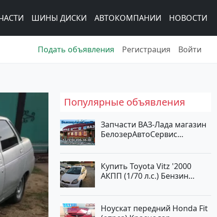
ЧАСТИ
ШИНЫ ДИСКИ
АВТОКОМПАНИИ
НОВОСТИ
Подать объявления
Регистрация
Войти
Популярные объявления
Запчасти ВАЗ-Лада магазин
БелозерАвтоСервис
Новотитаровская
Купить Toyota Vitz '2000
АКПП (1/70 л.с.) Бензин
инжектор Краснодар цвет
Белый Хетчбэк по цене
194000 рублей, объявление
Ноускат передний Honda Fit
№15521 на сайте