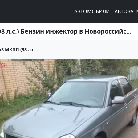
АВТОМОБИЛИ
АВТОЗАП
Купить ВАЗ (LADA) Priora 1600 см3 МКПП (98 л.с.) Бензин инжектор в Новороссийск: цвет серебро Седан 2009 года по цене 215000 рублей, объявление №2178 на сайте Авторынок23
3 МКПП (98 л.с....
1
/
3