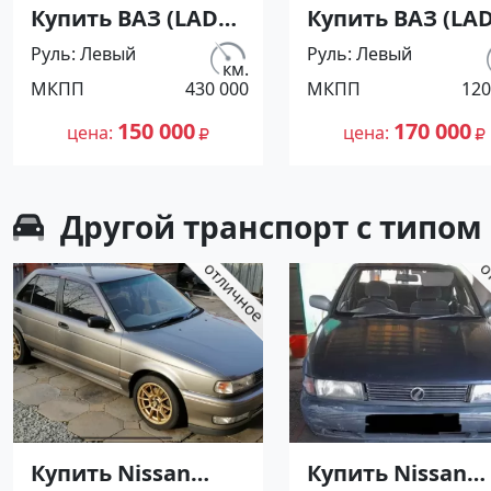
Купить ВАЗ (LADA)
Купить ВАЗ (LA
Priora '2010 МКПП
2109 1500 см3
Руль
Левый
Руль
Левый
(1598/98 л.с.)
МКПП (70 л.с.)
км.
МКПП
430 000
МКПП
120
Бензин инжектор
Бензин
Каневская цвет
карбюратор в
150 000
170 000
цена
цена
черный Хетчбэк
Тимашевск: цв
по цене 150000
Бежевый Хетчб
рублей,
1994 года по це
Другой транспорт с типом
объявление
170000 рублей,
№27340 на сайте
объявление
Авторынок23
№26922 на сайт
Авторынок23
Купить Nissan
Купить Nissan