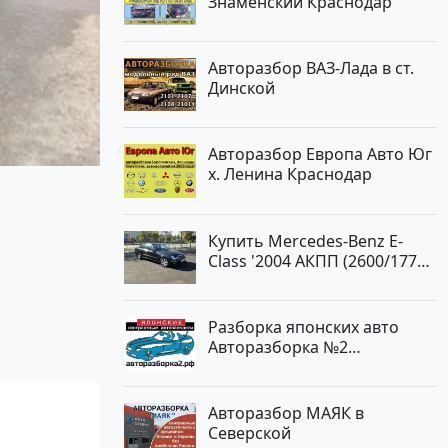
Знаменский Краснодар
Авторазбор ВАЗ-Лада в ст.
Динской
Авторазбор Европа Авто Юг
х. Ленина Краснодар
Купить Mercedes-Benz E-
Class '2004 АКПП (2600/177
л.с.) Бензин инжектор
Новороссийск цвет черный
Седан по цене 620000
Разборка японских авто
рублей, объявление №2192
Авторазборка №2
на сайте Авторынок23
Тлюстенхабль
Авторазбор МАЯК в
Северской