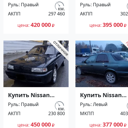
Sunny '1991 АКПП
Sunny '1991 АКП
Руль
Правый
Руль
Правый
(1400/75 л.с.)
(1400/75 л.с.)
км.
АКПП
297 460
АКПП
302
Бензин инжектор
Бензин инжект
Воронежская цвет
Кореновск цвет
420 000
395 000
цена
цена
Серый Седан по
Серый Седан по
цене 420000
цене 395000
рублей,
рублей,
объявление
объявление
№27501 на сайте
№27500 на сайт
Авторынок23
Авторынок23
Купить Nissan
Купить Nissan
Sunny '1991 АКПП
Санни '1995 МК
Руль
Правый
Руль
Левый
(1400/75 л.с.)
(1400/90 л.с.)
км.
АКПП
230 800
МКПП
403
Бензин инжектор
Бензин
Мостовской цвет
карбюратор
450 000
377 000
цена
цена