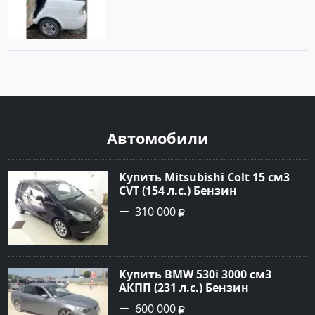
Автомобили
Купить Mitsubishi Colt 15 см3
CVT (154 л.с.) Бензин
турбонаддув в Краснодар:
310 000
цвет Чёрный металик Хетчбэк
2003 года по цене 310000
рублей, объявление №18731 на
сайте Авторынок23
Купить BMW 530i 3000 см3
АКПП (231 л.с.) Бензин
инжектор в Новороссийск:
600 000
цвет серый Седан 2004 года по