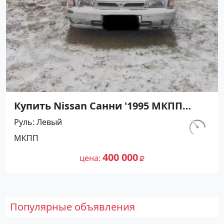
Купить Nissan Санни '1995 МКПП
(1400/90 л.с.) Бензин карбюратор
Руль
Левый
Абинск цвет Серебристый Седан по
км.
МКПП
цене 400000 рублей, объявление
540 000
№27476 на сайте Авторынок23
400 000
цена
Популярные объявления