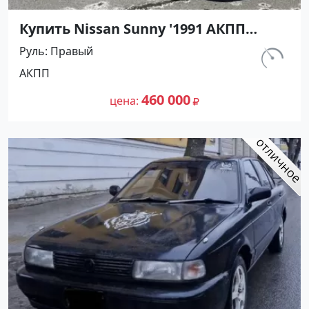
Купить Nissan Sunny '1991 АКПП
(1400/75 л.с.) Бензин инжектор
Руль
Правый
Тамань цвет Черный Седан по цене
км.
АКПП
460000 рублей, объявление №27493
320 000
на сайте Авторынок23
460 000
цена