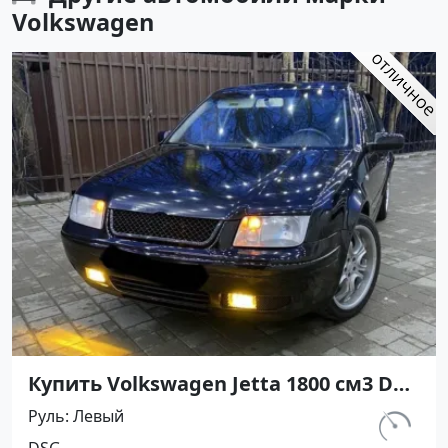
Volkswagen
Купить Volkswagen Jetta 1800 см3 DSG
(180 л.с.) Бензин турбонаддув в
Руль
Левый
Апшеронск: цвет Черный Седан 2001
км.