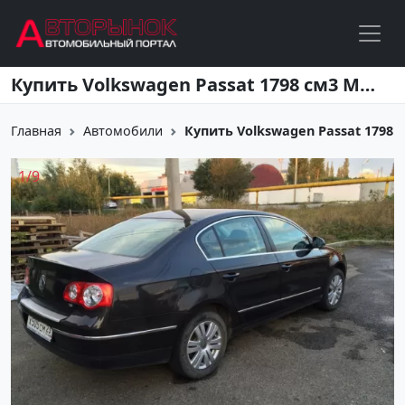
Перейти к основному содержанию
Купить Volkswagen Passat 1798 см3 МКПП (160 л.с.) Бензин турбонаддув в Краснодар: цвет черный металлик Седан 2008 года по цене 750000 рублей, объявление №2889 на сайте Авторынок23
Главная
Автомобили
Купить Volkswagen Passat 1798 см
1
/
9