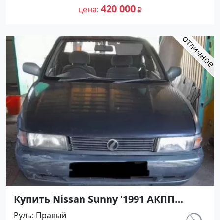
№27501 на сайте Авторынок23
420 000
цена
Купить Nissan Sunny '1991 АКПП
(1400/75 л.с.) Бензин инжектор
Руль
Правый