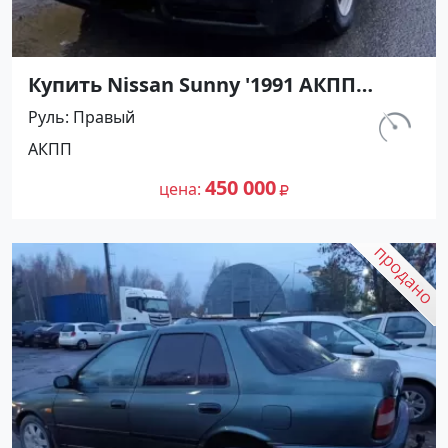
Купить Nissan Sunny '1991 АКПП
(1400/75 л.с.) Бензин инжектор
Руль
Правый
Мостовской цвет Черный Седан по
км.
АКПП
цене 450000 рублей, объявление
230 800
№27489 на сайте Авторынок23
450 000
цена