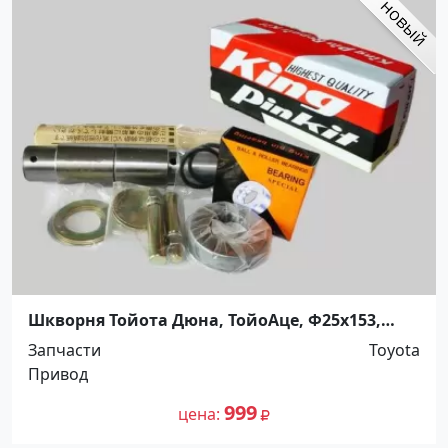
Шкворня Тойота Дюна, ТойоАце, Ф25х153,
King Pin Kit Краснодар
Запчасти
Toyota
Привод
999
цена