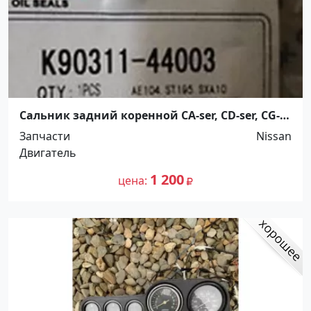
Сальник задний коренной CA-ser, CD-ser, CG-
ser, CR-ser, GA-ser, QG-ser, QR-ser, SR-ser, VG-ser,
Запчасти
Nissan
VH-s Краснодар
Двигатель
1 200
цена