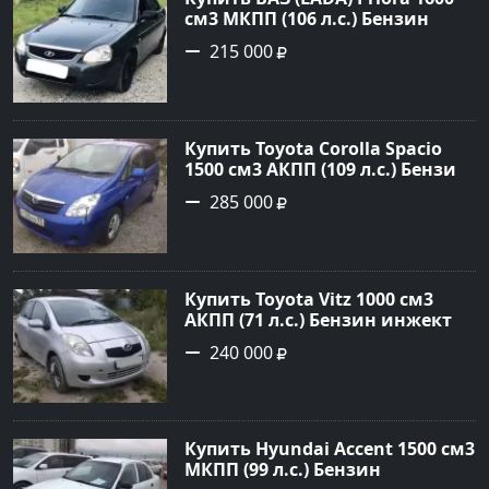
см3 МКПП (106 л.с.) Бензин
инжектор в Темрюк : цвет
215 000
Серый Седан 2014 года по цене
215000 рублей, объявление
№22575 на сайте Авторынок23
Купить Toyota Corolla Spacio
1500 см3 АКПП (109 л.с.) Бензин
инжектор в Новороссийск:
285 000
цвет синий Минивэн 2002 года
по цене 285000 рублей,
объявление №2949 на сайте
Авторынок23
Купить Toyota Vitz 1000 см3
АКПП (71 л.с.) Бензин инжектор
в Раевская: цвет Серебристый
240 000
Хетчбэк 2005 года по цене
240000 рублей, объявление
№22344 на сайте Авторынок23
Купить Hyundai Accent 1500 см3
МКПП (99 л.с.) Бензин