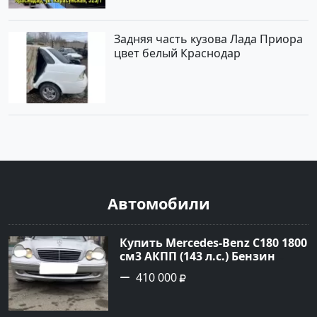
Задняя часть кузова Лада Приора
цвет белый Краснодар
Автомобили
Купить Mercedes-Benz C180 1800
см3 АКПП (143 л.с.) Бензин
инжектор в Тимашевск : цвет
410 000
Серебряный Седан 2006 года по
цене 410000 рублей,
объявление №23786 на сайте