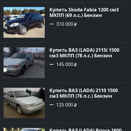
Авторынок23
Купить Skoda Fabia 1200 см3
МКПП (69 л.с.) Бензин
инжектор в Кропоткин: цвет
310 000
черный Хетчбэк 2010 года по
цене 310000 рублей,
объявление №5274 на сайте
Авторынок23
Купить ВАЗ (LADA) 2115i 1500
см3 МКПП (78 л.с.) Бензин
инжектор в Брюховецкая: цвет
145 000
Золотой Седан 2003 года по
цене 145000 рублей,
объявление №21668 на сайте
Авторынок23
Купить ВАЗ (LADA) 2110 1500
см3 МКПП (76 л.с.) Бензин
инжектор в Новороссийск:
125 000
цвет белый Седан 2004 года по
цене 125000 рублей,
объявление №602 на сайте
Авторынок23
Купить ВАЗ (LADA) Priora 1600