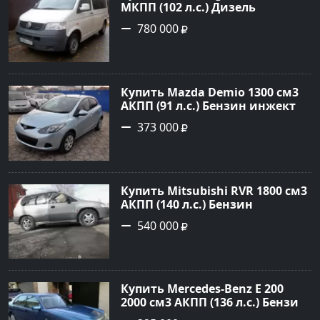
МКПП (102 л.с.) Дизель
турбонаддув в Кропоткин:
780 000
цвет белый Микроавтобус 2007
года по цене 780000 рублей,
объявление №2368 на сайте
Авторынок23
Купить Mazda Demio 1300 см3
АКПП (91 л.с.) Бензин инжектор
в Краснодар: цвет голубой
373 000
Хетчбэк 2010 года по цене
373000 рублей, объявление
№668 на сайте Авторынок23
Купить Mitsubishi RVR 1800 см3
АКПП (140 л.с.) Бензин
инжектор в Тихорецк: цвет
540 000
Серый Минивэн 1998 года по
цене 540000 рублей,
объявление №19122 на сайте
Авторынок23
Купить Mercedes-Benz E 200
2000 см3 АКПП (136 л.с.) Бензин
инжектор в Новороссийск: