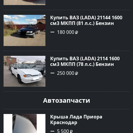
рублей, объявление №1685 на
сайте Авторынок23
Купить ВАЗ (LADA) 21144 1600
см3 МКПП (81 л.с.) Бензин
инжектор в Горное Лоо: цвет
180 000
Тёмно-зелёный Хетчбэк 2007
года по цене 180000 рублей,
объявление №19989 на сайте
Авторынок23
Купить ВАЗ (LADA) 2114 1600
см3 МКПП (78 л.с.) Бензин
инжектор в Казачий: цвет
250 000
Белый Хетчбэк 2006 года по
цене 250000 рублей,
объявление №24943 на сайте
Авторынок23
Автозапчасти
Крыша Лада Приора
Краснодар
5 500