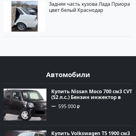
Задняя часть кузова Лада Приора
цвет белый Краснодар
Автомобили
Купить Nissan Moco 700 см3 CVT
(52 л.с.) Бензин инжектор в
Кропоткин: цвет Коричневый
595 000
Хетчбэк 2014 года по цене
595000 рублей, объявление
№22431 на сайте Авторынок23
Купить Volkswagen Т5 1900 см3