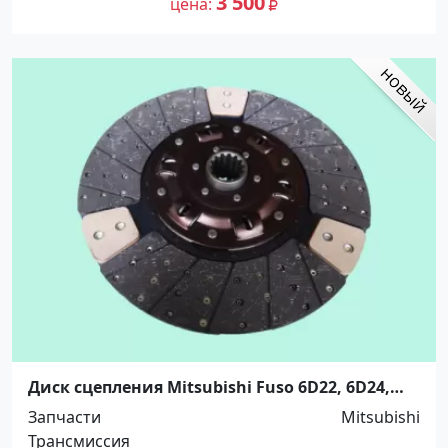
3 500
цена
Диск сцепления Mitsubishi Fuso 6D22, 6D24,
8DC9, 8DC10, 8DC8, 8M20, 8M21, 8DC11, 6M70
Запчасти
Mitsubishi
SKV, 5264720 Краснодар
Трансмиссия