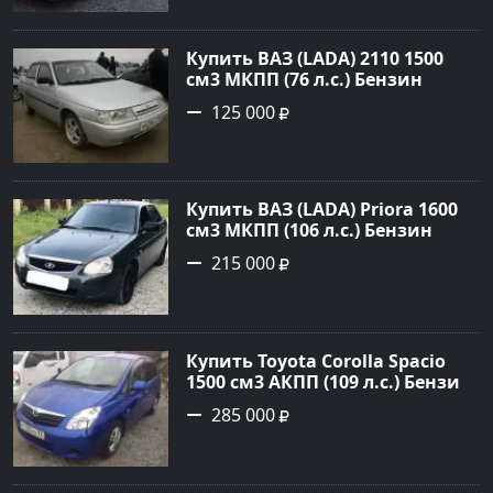
объявление №21668 на сайте
Авторынок23
Купить ВАЗ (LADA) 2110 1500
см3 МКПП (76 л.с.) Бензин
инжектор в Новороссийск:
125 000
цвет белый Седан 2004 года по
цене 125000 рублей,
объявление №602 на сайте
Авторынок23
Купить ВАЗ (LADA) Priora 1600
см3 МКПП (106 л.с.) Бензин
инжектор в Темрюк : цвет
215 000
Серый Седан 2014 года по цене
215000 рублей, объявление
№22575 на сайте Авторынок23
Купить Toyota Corolla Spacio
1500 см3 АКПП (109 л.с.) Бензин
инжектор в Новороссийск:
285 000
цвет синий Минивэн 2002 года
по цене 285000 рублей,
объявление №2949 на сайте
Авторынок23