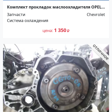
Комплект прокладок маслоохладителя OPEL,
Chevrolet C в Славянске-на-Кубани Славянск-
Запчасти
Chevrolet
на-Кубани
Система охлаждения
1 350
цена