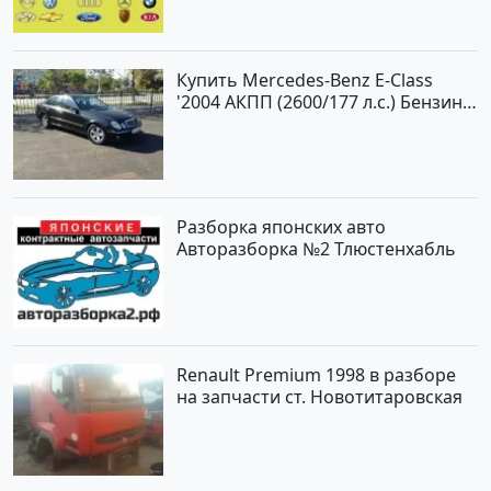
Купить Mercedes-Benz E-Class
'2004 АКПП (2600/177 л.с.) Бензин
инжектор Новороссийск цвет
черный Седан по цене 620000
рублей, объявление №2192 на
сайте Авторынок23
Разборка японских авто
Авторазборка №2 Тлюстенхабль
Renault Premium 1998 в разборе
на запчасти ст. Новотитаровская