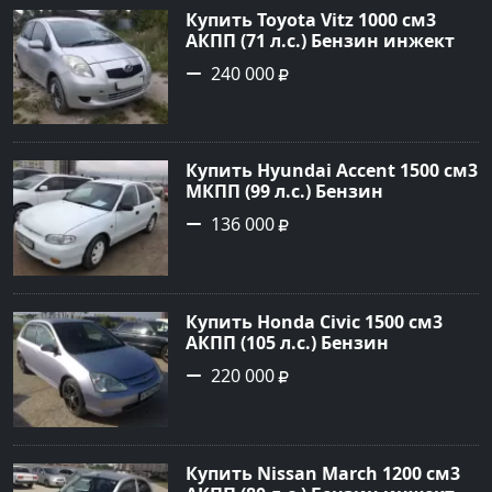
Купить Toyota Vitz 1000 см3
АКПП (71 л.с.) Бензин инжектор
в Раевская: цвет Серебристый
240 000
Хетчбэк 2005 года по цене
240000 рублей, объявление
№22344 на сайте Авторынок23
Купить Hyundai Accent 1500 см3
МКПП (99 л.с.) Бензин
инжектор в Анапа: цвет белый
136 000
Седан 1997 года по цене 136000
рублей, объявление №785 на
сайте Авторынок23
Купить Honda Civic 1500 см3
АКПП (105 л.с.) Бензин
инжектор в Новороссийск:
220 000
цвет серебро Хетчбэк 2002 года
по цене 220000 рублей,
объявление №1701 на сайте
Авторынок23
Купить Nissan March 1200 см3