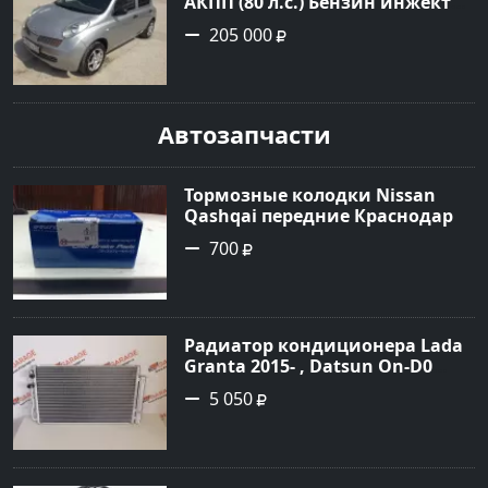
АКПП (80 л.с.) Бензин инжектор
в Новороссийск: цвет серебро
205 000
Хетчбэк 2003 года по цене
205000 рублей, объявление
№1684 на сайте Авторынок23
Автозапчасти
Тормозные колодки Nissan
Qashqai передние Краснодар
700
Радиатор кондиционера Lada
Granta 2015- , Datsun On-D0
2016- Краснодар
5 050