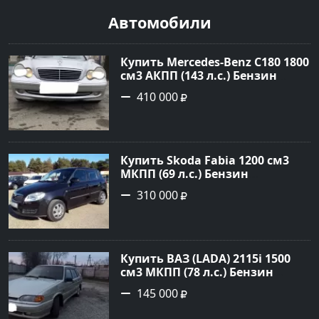
Автомобили
Купить Mercedes-Benz C180 1800
см3 АКПП (143 л.с.) Бензин
инжектор в Тимашевск : цвет
410 000
Серебряный Седан 2006 года по
цене 410000 рублей,
объявление №23786 на сайте
Авторынок23
Купить Skoda Fabia 1200 см3
МКПП (69 л.с.) Бензин
инжектор в Кропоткин: цвет
310 000
черный Хетчбэк 2010 года по
цене 310000 рублей,
объявление №5274 на сайте
Авторынок23
Купить ВАЗ (LADA) 2115i 1500
см3 МКПП (78 л.с.) Бензин
инжектор в Брюховецкая: цвет
145 000
Золотой Седан 2003 года по
цене 145000 рублей,