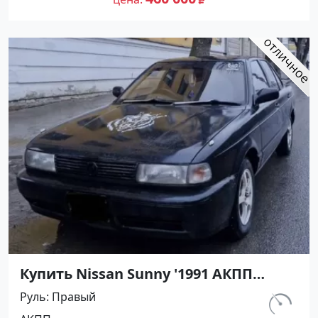
Купить Nissan Sunny '1991 АКПП
(1400/75 л.с.) Бензин инжектор
Руль
Правый
Мостовской цвет Черный Седан по
км.