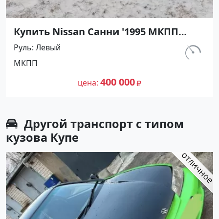
Купить Nissan Санни '1995 МКПП
(1400/90 л.с.) Бензин карбюратор
Руль
Левый
Абинск цвет Серебристый Седан по
км.
МКПП
цене 400000 рублей, объявление
540 000
№27476 на сайте Авторынок23
400 000
цена
Другой транспорт с типом
кузова Купе