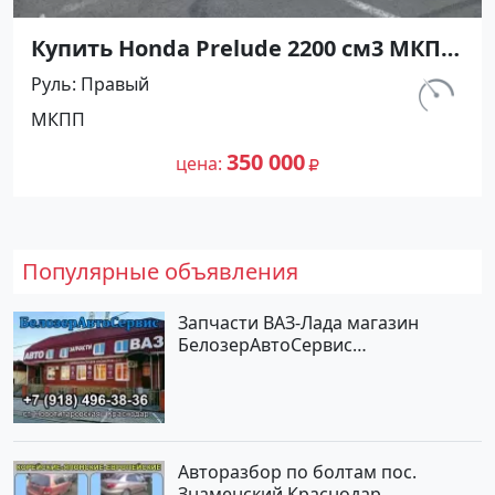
Купить Honda Prelude 2200 см3 МКПП
(160 л.с.) Бензин инжектор в Лабинск
Руль
Правый
: цвет Красный Купе 1995 года по
км.
МКПП
цене 350000 рублей, объявление
93 400
№25239 на сайте Авторынок23
350 000
цена
Популярные объявления
Запчасти ВАЗ-Лада магазин
БелозерАвтоСервис
Новотитаровская
Авторазбор по болтам пос.
Знаменский Краснодар