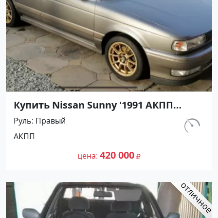
Купить Nissan Sunny '1991 АКПП
(1400/75 л.с.) Бензин инжектор
Руль
Правый
Воронежская цвет Серый Седан по
км.
АКПП
цене 420000 рублей, объявление
297 460
№27501 на сайте Авторынок23
420 000
цена