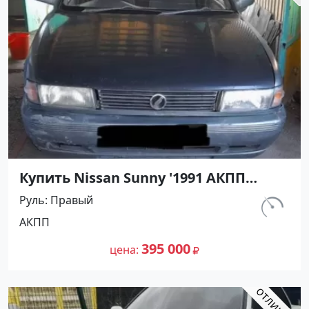
Купить Nissan Sunny '1991 АКПП
(1400/75 л.с.) Бензин инжектор
Руль
Правый
Кореновск цвет Серый Седан по
км.
АКПП
цене 395000 рублей, объявление
302 156
№27500 на сайте Авторынок23
395 000
цена